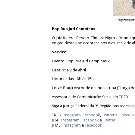
Representa
Pop Rua Jud Campinas
O juiz federal Renato Câmara Nigro afirmou 
edição deste ano acontece nos dias 1º e 2 de ab
Serviço
Evento: Pop Rua Jud Campinas 2
Data: 1º e 2 de abril
Horário: das 10h às 15h
Local: Praça Visconde de Indaiatuba (“Largo d
Assessoria de Comunicação Social do TRF3
Siga a Justiça Federal da 3ª Região nas redes so
TRF3:
Instagram
,
Facebook
,
Twitter
e
Linkedin
JFSP:
Instagram
,
Facebook
e
Twitter
JFMS:
Instagram
e
Facebook