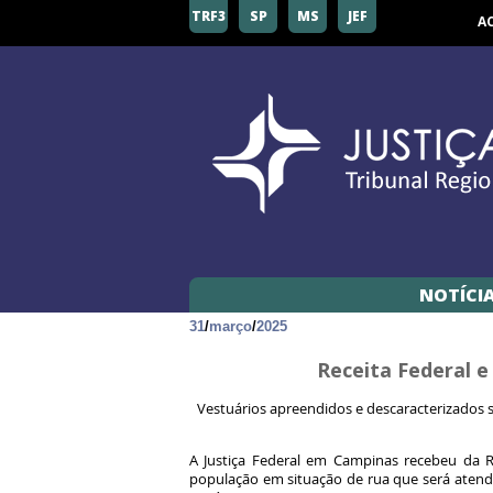
TRF3
SP
MS
JEF
A
NOTÍCI
31
/
março
/
2025
Receita Federal 
Vestuários apreendidos e descaracterizados s
A Justiça Federal em Campinas recebeu da R
população em situação de rua que será atendid