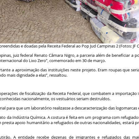
reendidas e doadas pela Receita Federal ao Pop Jud Campinas 2 (Fotos: JF
inas, juiz federal Renato Câmara Nigro, a parceria além de beneficiar a 
a Internacional do Lixo Zero”, comemorado em 30 de março.
rtante a aproximação das instituições neste projeto. Eram roupas que seria
do mais dignidade a elas”, ressaltou.
operações de fiscalização da Receita Federal, que combatem a importação 
 conhecidas nacionalmente, os vestuários seriam destruídos.
ial para que um laboratório realizasse a descaracterização das logomarcas e
cato da Indústria Química. A costura é feita em um programa com refugiado
resta apoio humanitário a refugiados de outras nacionalidades, estará pr
irão. A entidade recebe dezenas de imigrantes e refugiados das mai