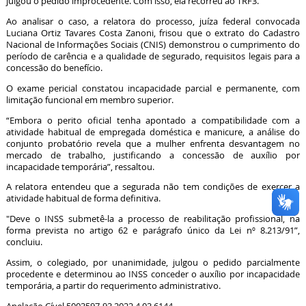
julgou o pedido improcedente. Com isso, ela recorreu ao TRF3.
Ao analisar o caso, a relatora do processo, juíza federal convocada
Luciana Ortiz Tavares Costa Zanoni, frisou que o extrato do Cadastro
Nacional de Informações Sociais (CNIS) demonstrou o cumprimento do
período de carência e a qualidade de segurado, requisitos legais para a
concessão do benefício.
O exame pericial constatou incapacidade parcial e permanente, com
limitação funcional em membro superior.
“Embora o perito oficial tenha apontado a compatibilidade com a
atividade habitual de empregada doméstica e manicure, a análise do
conjunto probatório revela que a mulher enfrenta desvantagem no
mercado de trabalho, justificando a concessão de auxílio por
incapacidade temporária”, ressaltou.
A relatora entendeu que a segurada não tem condições de exercer a
atividade habitual de forma definitiva.
"Deve o INSS submetê-la a processo de reabilitação profissional, na
forma prevista no artigo 62 e parágrafo único da Lei nº 8.213/91”,
concluiu.
Assim, o colegiado, por unanimidade, julgou o pedido parcialmente
procedente e determinou ao INSS conceder o auxílio por incapacidade
temporária, a partir do requerimento administrativo.