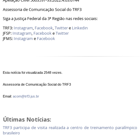
Apelação Cível 5003597-93.2022.4.03.6144
Assessoria de Comunicação Social do TRF3
Siga a Justiça Federal da 3ª Região nas redes sociais:
TRF3:
Instagram
,
Facebook
,
Twitter
e
Linkedin
JFSP:
Instagram
,
Facebook
e
Twitter
JFMS:
Instagram
e
Facebook
Esta notícia foi visualizada 2548 vezes.
Assessoria de Comunicação Social do TRF3
Email:
acom@trf3.jus.br
Últimas Notícias:
TRF3 participa de visita realizada a centro de treinamento paralímpico
brasileiro