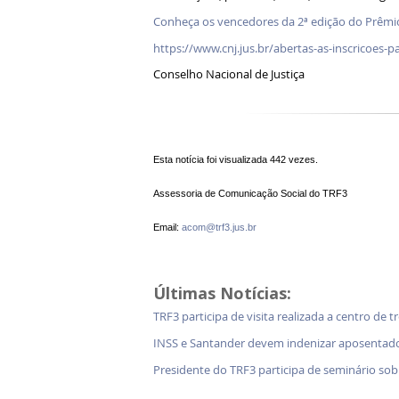
Conheça os vencedores da 2ª edição do Prêmio
https://www.cnj.jus.br/abertas-as-inscricoes-p
Conselho Nacional de Justiça
Esta notícia foi visualizada 442 vezes.
Assessoria de Comunicação Social do TRF3
Email:
acom@trf3.jus.br
Últimas Notícias:
TRF3 participa de visita realizada a centro de 
INSS e Santander devem indenizar aposentad
Presidente do TRF3 participa de seminário so