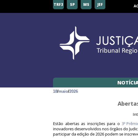
TRF3
SP
MS
JEF
A
NOTÍCI
18
/
maio
/
2026
Abertas
In
Estão abertas as inscrições para o
3º Prêmi
inovadores desenvolvidos nos órgãos do Judic
participar da edição de 2026 podem se inscrev