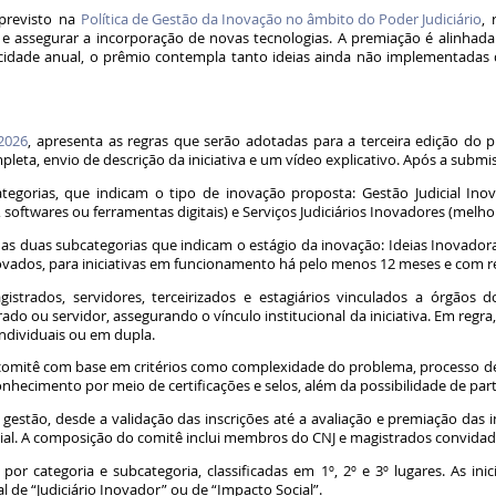
 previsto na
Política de Gestão da Inovação no âmbito do Poder Judiciário
,
a e assegurar a incorporação de novas tecnologias. A premiação é alinhad
icidade anual, o prêmio contempla tanto ideias ainda não implementadas q
/2026
, apresenta as regras que serão adotadas para a terceira edição do pr
a, envio de descrição da iniciativa e um vídeo explicativo. Após a submiss
gorias, que indicam o tipo de inovação proposta: Gestão Judicial Inova
 softwares ou ferramentas digitais) e Serviços Judiciários Inovadores (melhor
as duas subcategorias que indicam o estágio da inovação: Ideias Inovado
vados, para iniciativas em funcionamento há pelo menos 12 meses e com 
strados, servidores, terceirizados e estagiários vinculados a órgãos d
 ou servidor, assegurando o vínculo institucional da iniciativa. Em regra, 
individuais ou em dupla.
 comitê com base em critérios como complexidade do problema, processo de i
nhecimento por meio de certificações e selos, além da possibilidade de par
gestão, desde a validação das inscrições até a avaliação e premiação das
ial. A composição do comitê inclui membros do CNJ e magistrados convida
s por categoria e subcategoria, classificadas em 1º, 2º e 3º lugares. As i
al de “Judiciário Inovador” ou de “Impacto Social”.