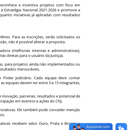
 reconhece e incentiva projetos com foco em
a à Estratégia Nacional 2021-2026 e promove a
uanto iniciativas já aplicadas com resultados
êmio. Para as inscrições, serão solicitados os
ão, não é possível alterar a proposta.
dora (melhorias internas e administrativas),
ias diretas para o usuário da Justiça).
ras, para projetos ainda não implementados ou
resultados mensuráveis.
o Poder Judiciário. Cada equipe deve contar
as equipes devem ter entre 3 e 15 integrantes,
novação, parcerias, resultados e potencial de
ticipação em eventos e ações do CNJ.
 iniciativas. Ele também pode conceder menção
dos.
niciativas recebem selos Ouro, Prata e Bronze e