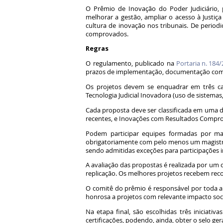
O Prêmio de Inovação do Poder Judiciário,
melhorar a gestão, ampliar o acesso à Justiç
cultura de inovação nos tribunais. De period
comprovados.
Regras
O regulamento, publicado na
Portaria n. 184
prazos de implementação, documentação complet
Os projetos devem se enquadrar em três cate
Tecnologia Judicial Inovadora (uso de sistemas,
Cada proposta deve ser classificada em uma d
recentes, e Inovações com Resultados Compro
Podem participar equipes formadas por magi
obrigatoriamente com pelo menos um magistrado
sendo admitidas exceções para participações 
A avaliação das propostas é realizada por um
replicação. Os melhores projetos recebem reco
O comitê do prêmio é responsável por toda a 
honrosa a projetos com relevante impacto soc
Na etapa final, são escolhidas três iniciativa
certificações, podendo, ainda, obter o selo ger