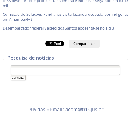
INSS deve fornecer prótese transfemoral e indenizar segurado em R$ 15
mil
Comissão de Soluções Fundiárias visita fazenda ocupada por indígenas
em Amambai/MS
Desembargador federal Valdeci dos Santos aposenta-se no TRF3
Compartilhar
Pesquisa de notícias
Dúvidas » Email :
acom@trf3.jus.br