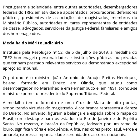
Prestigiaram a solenidade, entre outras autoridades, desembargadores
federais do TRF2 em atividade e aposentados, procuradores, defensores
públicos, presidentes de associações de magistrados, membros do
Ministério Público, autoridades militares, representantes de entidades
de classe, advogados, servidores da Justiça Federal, familiares e amigos
dos homenageados.
Medalha do Mérito Judiciário
Instituída pela Resolução nº 52, de 5 de julho de 2019, a medalha do
TRF2 homenageia personalidades e instituições públicas ou privadas
que tenham prestado relevantes serviços ou demonstrado excepcional
apreço ao Tribunal.
O patrono é o ministro João Antonio de Araujo Freitas Henriques,
baiano, formado em Direito em Olinda, que atuou como
desembargador no Maranhão e em Pernambuco e, em 1891, tornou-se
ministro e primeiro presidente do Supremo Tribunal Federal.
A medalha tem o formato de uma Cruz de Malta de oito pontas,
simbolizando virtudes do magistrado. A cor branca representa a clareza
do Direito. No anverso, figuram a balança e a espada sobre o mapa do
Brasil, com destaque para os estados do Rio de Janeiro e do Espírito
Santo. No reverso, o brasão da República, ladeado por um ramo de
louro, significa vitória e eloquência. A fita, nas cores preto, azul, verde e
amarelo, expressa imparcialidade, serenidade e as cores nacionais.