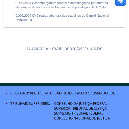
01/02/2024 Desembargadora federal é homenageada por atuar na
elaboração de norma sobre tratamento da população LGBTQIA+
01/02/2024 CNJ realiza abertura dos trabalhos do Comitê Nacional
PopRuaJud
Dúvidas » Email :
acom@trf3.jus.br
SITES DA 3ª REGIÃO
TRF3
|
SÃO PAULO
|
MATO GROSSO DO SUL
TRIBUNAIS SUPERIORES:
CONSELHO DA JUSTIÇA FEDERAL
SUPERIOR TRIBUNAL DE JUSTIÇA
SUPREMO TRIBUNAL FEDERAL
CONSELHO NACIONAL DE JUSTIÇA