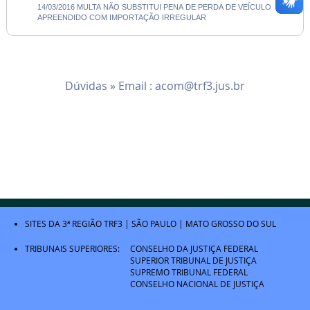
14/03/2016 MULTA NÃO SUBSTITUI PENA DE PERDA DE VEÍCULO
APREENDIDO COM IMPORTAÇÃO IRREGULAR
Dúvidas » Email :
acom@trf3.jus.br
SITES DA 3ª REGIÃO
TRF3
|
SÃO PAULO
|
MATO GROSSO DO SUL
TRIBUNAIS SUPERIORES:
CONSELHO DA JUSTIÇA FEDERAL
SUPERIOR TRIBUNAL DE JUSTIÇA
SUPREMO TRIBUNAL FEDERAL
CONSELHO NACIONAL DE JUSTIÇA