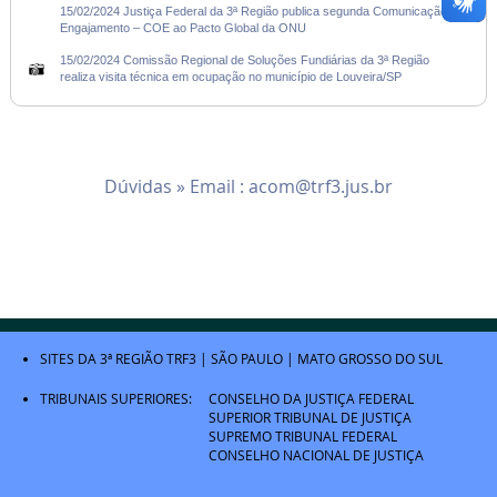
15/02/2024 Justiça Federal da 3ª Região publica segunda Comunicação de
Engajamento – COE ao Pacto Global da ONU
15/02/2024 Comissão Regional de Soluções Fundiárias da 3ª Região
realiza visita técnica em ocupação no município de Louveira/SP
Dúvidas » Email :
acom@trf3.jus.br
SITES DA 3ª REGIÃO
TRF3
|
SÃO PAULO
|
MATO GROSSO DO SUL
TRIBUNAIS SUPERIORES:
CONSELHO DA JUSTIÇA FEDERAL
SUPERIOR TRIBUNAL DE JUSTIÇA
SUPREMO TRIBUNAL FEDERAL
CONSELHO NACIONAL DE JUSTIÇA