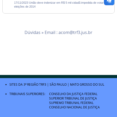
17/11/2023 União deve indenizar em R$ 5 mil cidadã impedida de votar nas
eleições de 2014
Dúvidas » Email :
acom@trf3.jus.br
SITES DA 3ª REGIÃO
TRF3
|
SÃO PAULO
|
MATO GROSSO DO SUL
TRIBUNAIS SUPERIORES:
CONSELHO DA JUSTIÇA FEDERAL
SUPERIOR TRIBUNAL DE JUSTIÇA
SUPREMO TRIBUNAL FEDERAL
CONSELHO NACIONAL DE JUSTIÇA