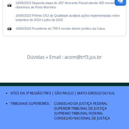
19/05/2023 Segunda etapa do JEF Itinerante Fluvial atende 400 moradores
ribeirinhos de Porto Morrinho
19/05/2023 Prêmio CNJ de Qualidade avaliará ações implementadas entre
setembro de 2022 e julho de 2023
19/05/2023 Presidente do TRF3 recebe diretor jurídico da Caixa
Dúvidas » Email :
acom@trf3.jus.br
SITES DA 3ª REGIÃO
TRF3
|
SÃO PAULO
|
MATO GROSSO DO SUL
TRIBUNAIS SUPERIORES:
CONSELHO DA JUSTIÇA FEDERAL
SUPERIOR TRIBUNAL DE JUSTIÇA
SUPREMO TRIBUNAL FEDERAL
CONSELHO NACIONAL DE JUSTIÇA