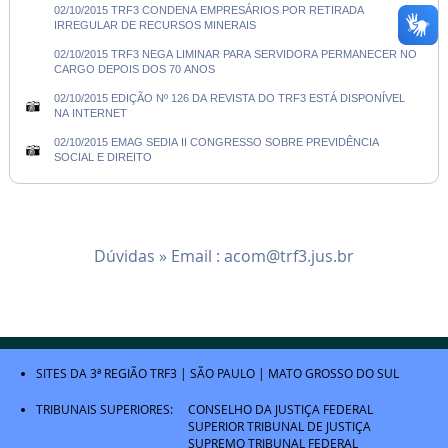
02/10/2015 TRF3 CONDENA EMPRESÁRIOS POR RETIRADA
IRREGULAR DE RECURSOS MINERAIS
02/10/2015 TRF3 NEGA LIMINAR PARA SERVIDORA PERMANECER NO
CARGO DEPOIS DOS 70 ANOS
02/10/2015 EDIÇÃO Nº 126 DA REVISTA DO TRF3 ESTÁ DISPONÍVEL
NA INTERNET
02/10/2015 EMAG SEDIA II CONGRESSO SOBRE PREVIDÊNCIA
SOCIAL E DIREITO
Dúvidas » Email :
acom@trf3.jus.br
SITES DA 3ª REGIÃO
TRF3
|
SÃO PAULO
|
MATO GROSSO DO SUL
TRIBUNAIS SUPERIORES:
CONSELHO DA JUSTIÇA FEDERAL
SUPERIOR TRIBUNAL DE JUSTIÇA
SUPREMO TRIBUNAL FEDERAL