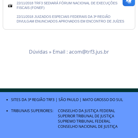
22/11/2018 TRF3 SEDIARÁ FÓRUM NACIONAL DE EXECUÇÕES
FISCAIS (FONEF)
22/11/2018 JUIZADOS ESPECIAIS FEDERAIS DA 3ª REGIÃO
DIVULGAM ENUNCIADOS APROVADOS EM ENCONTRO DE JUÍZES
Dúvidas » Email :
acom@trf3.jus.br
SITES DA 3ª REGIÃO
TRF3
|
SÃO PAULO
|
MATO GROSSO DO SUL
TRIBUNAIS SUPERIORES:
CONSELHO DA JUSTIÇA FEDERAL
SUPERIOR TRIBUNAL DE JUSTIÇA
SUPREMO TRIBUNAL FEDERAL
CONSELHO NACIONAL DE JUSTIÇA