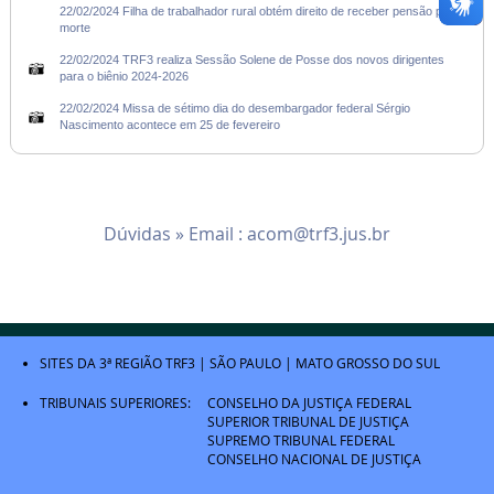
22/02/2024 Filha de trabalhador rural obtém direito de receber pensão por
morte
22/02/2024 TRF3 realiza Sessão Solene de Posse dos novos dirigentes
para o biênio 2024-2026
22/02/2024 Missa de sétimo dia do desembargador federal Sérgio
Nascimento acontece em 25 de fevereiro
Dúvidas » Email :
acom@trf3.jus.br
SITES DA 3ª REGIÃO
TRF3
|
SÃO PAULO
|
MATO GROSSO DO SUL
TRIBUNAIS SUPERIORES:
CONSELHO DA JUSTIÇA FEDERAL
SUPERIOR TRIBUNAL DE JUSTIÇA
SUPREMO TRIBUNAL FEDERAL
CONSELHO NACIONAL DE JUSTIÇA