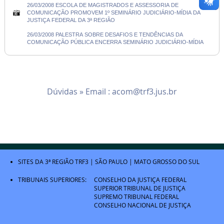
26/03/2008 ESCOLA DE MAGISTRADOS E ASSESSORIA DE
COMUNICAÇÃO PROMOVEM 1º SEMINÁRIO JUDICIÁRIO-MÍDIA DA
JUSTIÇA FEDERAL DA 3ª REGIÃO
26/03/2008 PALESTRA SOBRE DESAFIOS E TENDÊNCIAS DA
COMUNICAÇÃO PÚBLICA ENCERRA SEMINÁRIO JUDICIÁRIO-MÍDIA
Dúvidas » Email :
acom@trf3.jus.br
SITES DA 3ª REGIÃO
TRF3
|
SÃO PAULO
|
MATO GROSSO DO SUL
TRIBUNAIS SUPERIORES:
CONSELHO DA JUSTIÇA FEDERAL
SUPERIOR TRIBUNAL DE JUSTIÇA
SUPREMO TRIBUNAL FEDERAL
CONSELHO NACIONAL DE JUSTIÇA