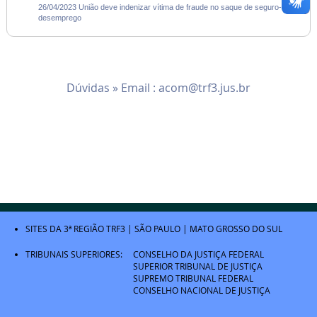
26/04/2023 União deve indenizar vítima de fraude no saque de seguro-
desemprego
Dúvidas » Email :
acom@trf3.jus.br
SITES DA 3ª REGIÃO
TRF3
|
SÃO PAULO
|
MATO GROSSO DO SUL
TRIBUNAIS SUPERIORES:
CONSELHO DA JUSTIÇA FEDERAL
SUPERIOR TRIBUNAL DE JUSTIÇA
SUPREMO TRIBUNAL FEDERAL
CONSELHO NACIONAL DE JUSTIÇA