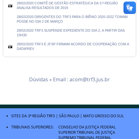
28/02/2020 COMITÊ DE GESTÃO ESTRATÉGICA DA 3.ª REGIÃO
ANALISA RESULTADOS DE 2019
28/02/2020 DIRIGENTES DO TRF3 PARA O BIÊNIO 2020-2022 TOMAM
POSSE NO DIA 2 DE MARÇO
28/02/2020 TRF3 SUSPENDE EXPEDIENTE DO DIA 2, A PARTIR DAS
15H30
28/02/2020 TRF3 E JFSP FIRMAM ACORDO DE COOPERAÇÃO COM A
DATAPREV
Dúvidas » Email :
acom@trf3.jus.br
SITES DA 3ª REGIÃO
TRF3
|
SÃO PAULO
|
MATO GROSSO DO SUL
TRIBUNAIS SUPERIORES:
CONSELHO DA JUSTIÇA FEDERAL
SUPERIOR TRIBUNAL DE JUSTIÇA
SUPREMO TRIBUNAL FEDERAL