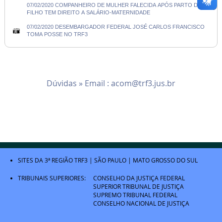
07/02/2020 COMPANHEIRO DE MULHER FALECIDA APÓS PARTO DE
FILHO TEM DIREITO A SALÁRIO-MATERNIDADE
07/02/2020 DESEMBARGADOR FEDERAL JOSÉ CARLOS FRANCISCO
TOMA POSSE NO TRF3
Dúvidas » Email :
acom@trf3.jus.br
SITES DA 3ª REGIÃO
TRF3
|
SÃO PAULO
|
MATO GROSSO DO SUL
TRIBUNAIS SUPERIORES:
CONSELHO DA JUSTIÇA FEDERAL
SUPERIOR TRIBUNAL DE JUSTIÇA
SUPREMO TRIBUNAL FEDERAL
CONSELHO NACIONAL DE JUSTIÇA