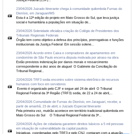
Justiça Federal (CJF)...
23/04/2026 Juizado Itinerante chega à comunidade quilombola Furnas do
Dionísio, em Jaraguari/MS
Esta é a 12ª edição do projeto em Mato Grosso do Sul, que leva justiça
social e humanitária a populações em situação de...
23/04/2026 Solenidade oficializa criação do Colégio de Presidentes dos
Tribunais Regionais Federais
Órgão tem como objetivo a defesa dos princípios, prerrogativas e funções
institucionais da Justiça Federal Em sessão solene...
23/04/2026 Acordo entre Caixa e compradores de apartamentos em
condomínio de São Paulo encerra disputa motivada por atraso na obra
Estão previstos indenização por danos morais e ressarcimento
correspondente a dez anos de aluguel O Gabinete da Conciliação do
Tribunal Regional...
22/04/2026 TRF3 sedia encontro sobre sistema eletrônico de recursos
humanos com foco em servidores
Evento é organizado pelo CJF e segue até 24 de abril O Tribunal
Regional Federal da 3ª Região (TRF3) sedia, de 22 a 24 de abril,...
22/04/2026 Comunidade de Furnas do Dionísio, em Jaraguari, recebe, a
partir de amanhã, 23 de abril, o Juizado Especial Itinerante
Pela primeira vez, mutirão acontece em território tradicional quilombola em
Mato Grosso do Sul O Tribunal Regional Federal da 3ª...
22/04/2026 Ações de cidadania garantem direitos básicos a 5 mil pessoas
em situação de vulnerabilidade da capital paulista
Iniciativas, coordenadas pelo TRF3 e pelo CNJ, contaram com a atuação