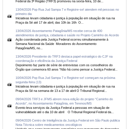
Federal da 3ª Região (TRF3) promoveu na sexta-feira, 10 de...
13/04/2026 Pop Rua Jud Sampa 7 e Registre-se! atendem mil pessoas no
primeiro dia
Iniciativas levam cidadania e justiça à população em situação de rua na
Praça da Sé até 17 de abril, das 10h às 16h O...
13/04/2026 Assentamento Patagônia/MS recebe cerca de 400
atendimentos de justiça, cidadania e saúde no Projeto Caminho do Acordo
Ação coordenada pela Justiça Federal ocorreu simultaneamente à
Semana Nacional da Saúde Moradores do Assentamento
Patagônia/MS, no...
13/04/2026 Presidente do TRF3 destaca papel estratégico do CJF na
coordenação e eficiência da Justiça Federal
Depoimento faz parte de série de entrevistas com os conselheiros do
Órgão que comemora 60 anos “Não há como pensar a Justiça Federal...
10/04/2026 Pop Rua Jud Sampa 7 e Registre-se! começam na próxima
segunda-feira (13)
Iniciativas levam cidadania e justiça à população em situação de rua na
Praça da Sé na semana de 13 a 17 de abril O Tribunal Regional...
09/04/2026 TRF3 e JFMS abrem nova edição do projeto “Caminho do
Acordo”, no Assentamento Patagônia, em Terenos/MS
Evento leva serviços da Justiça Federal a pessoas em situação de
vulnerabilidade até o dia 10 de abril O Tribunal Regional Federal da...
09/04/2026 Centro de Inteligência da Justiça Federal em São Paulo publica
Nota Técnica sobre medicamentos oncológicos