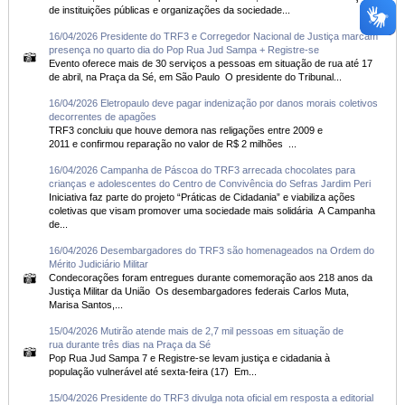
de instituições públicas e organizações da sociedade...
16/04/2026 Presidente do TRF3 e Corregedor Nacional de Justiça marcam
presença no quarto dia do Pop Rua Jud Sampa + Registre-se
Evento oferece mais de 30 serviços a pessoas em situação de rua até 17
de abril, na Praça da Sé, em São Paulo O presidente do Tribunal...
16/04/2026 Eletropaulo deve pagar indenização por danos morais coletivos
decorrentes de apagões
TRF3 concluiu que houve demora nas religações entre 2009 e
2011 e confirmou reparação no valor de R$ 2 milhões ...
16/04/2026 Campanha de Páscoa do TRF3 arrecada chocolates para
crianças e adolescentes do Centro de Convivência do Sefras Jardim Peri
Iniciativa faz parte do projeto “Práticas de Cidadania” e viabiliza ações
coletivas que visam promover uma sociedade mais solidária A Campanha
de...
16/04/2026 Desembargadores do TRF3 são homenageados na Ordem do
Mérito Judiciário Militar
Condecorações foram entregues durante comemoração aos 218 anos da
Justiça Militar da União Os desembargadores federais Carlos Muta,
Marisa Santos,...
15/04/2026 Mutirão atende mais de 2,7 mil pessoas em situação de
rua durante três dias na Praça da Sé
Pop Rua Jud Sampa 7 e Registre-se levam justiça e cidadania à
população vulnerável até sexta-feira (17) Em...
15/04/2026 Presidente do TRF3 divulga nota oficial em resposta a editorial