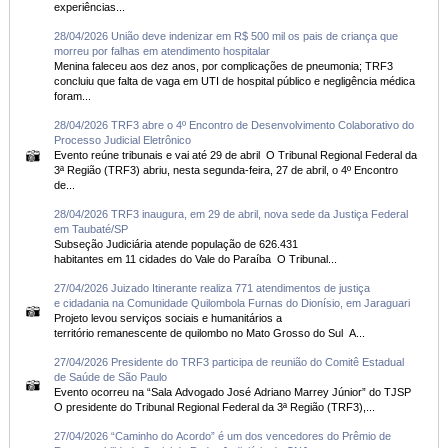
experiências...
28/04/2026 União deve indenizar em R$ 500 mil os pais de criança que
morreu por falhas em atendimento hospitalar
Menina faleceu aos dez anos, por complicações de pneumonia; TRF3
concluiu que falta de vaga em UTI de hospital público e negligência médica
foram...
28/04/2026 TRF3 abre o 4º Encontro de Desenvolvimento Colaborativo do
Processo Judicial Eletrônico
Evento reúne tribunais e vai até 29 de abril O Tribunal Regional Federal da
3ª Região (TRF3) abriu, nesta segunda-feira, 27 de abril, o 4º Encontro
de...
28/04/2026 TRF3 inaugura, em 29 de abril, nova sede da Justiça Federal
em Taubaté/SP
Subseção Judiciária atende população de 626.431
habitantes em 11 cidades do Vale do Paraíba O Tribunal...
27/04/2026 Juizado Itinerante realiza 771 atendimentos de justiça
e cidadania na Comunidade Quilombola Furnas do Dionísio, em Jaraguari
Projeto levou serviços sociais e humanitários a
território remanescente de quilombo no Mato Grosso do Sul A...
27/04/2026 Presidente do TRF3 participa de reunião do Comitê Estadual
de Saúde de São Paulo
Evento ocorreu na “Sala Advogado José Adriano Marrey Júnior” do TJSP
O presidente do Tribunal Regional Federal da 3ª Região (TRF3),...
27/04/2026 “Caminho do Acordo” é um dos vencedores do Prêmio de