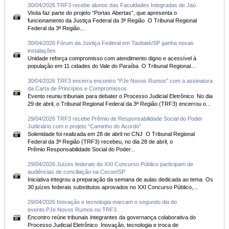
30/04/2026 TRF3 recebe alunos das Faculdades Integradas de Jaú
Visita faz parte do projeto “Portas Abertas”, que apresenta o
funcionamento da Justiça Federal da 3ª Região O Tribunal Regional
Federal da 3ª Região...
30/04/2026 Fórum da Justiça Federal em Taubaté/SP ganha novas
instalações
Unidade reforça compromisso com atendimento digno e acessível à
população em 11 cidades do Vale do Paraíba O Tribunal Regional...
30/04/2026 TRF3 encerra encontro “PJe Novos Rumos” com a assinatura
da Carta de Princípios e Compromissos
Evento reuniu tribunais para debater o Processo Judicial Eletrônico No dia
29 de abril, o Tribunal Regional Federal da 3ª Região (TRF3) encerrou o...
29/04/2026 TRF3 recebe Prêmio de Responsabilidade Social do Poder
Judiciário com o projeto “Caminho do Acordo”
Solenidade foi realizada em 28 de abril no CNJ O Tribunal Regional
Federal da 3ª Região (TRF3) recebeu, no dia 28 de abril, o
Prêmio Responsabilidade Social do Poder...
29/04/2026 Juízes federais do XXI Concurso Público participam de
audiências de conciliação na Cecon/SP
Iniciativa integrou a preparação da semana de aulas dedicada ao tema Os
30 juízes federais substitutos aprovados no XXI Concurso Público,...
29/04/2026 Inovação e tecnologia marcam o segundo dia do
evento PJe Novos Rumos no TRF3
Encontro reúne tribunais integrantes da governança colaborativa do
Processo Judicial Eletrônico Inovação, tecnologia e troca de