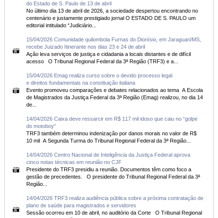
do Estado de S. Paulo de 13 de abril
No último dia 13 de abril de 2026, a sociedade despertou encontrando no
centenário e justamente prestigiado jornal O ESTADO DE S. PAULO um
editorial intitulado “Judiciário...
15/04/2026 Comunidade quilombola Furnas do Dionísio, em Jaraguari/MS,
recebe Juizado Itinerante nos dias 23 e 24 de abril
Ação leva serviços de justiça e cidadania a locais distantes e de difícil
acesso O Tribunal Regional Federal da 3ª Região (TRF3) e a...
15/04/2026 Emag realiza curso sobre o devido processo legal
e direitos fundamentais na constituição italiana
Evento promoveu comparações e debates relacionados ao tema A Escola
de Magistrados da Justiça Federal da 3ª Região (Emag) realizou, no dia 14
de...
14/04/2026 Caixa deve ressarcir em R$ 117 mil idoso que caiu no “golpe
do motoboy”
TRF3 também determinou indenização por danos morais no valor de R$
10 mil A Segunda Turma do Tribunal Regional Federal da 3ª Região...
14/04/2026 Centro Nacional de Inteligência da Justiça Federal aprova
cinco notas técnicas em reunião no CJF
Presidente do TRF3 presidiu a reunião. Documentos têm como foco a
gestão de precedentes. O presidente do Tribunal Regional Federal da 3ª
Região...
14/04/2026 TRF3 realiza audiência pública sobre a próxima contratação de
plano de saúde para magistrados e servidores
Sessão ocorreu em 10 de abril, no auditório da Corte O Tribunal Regional