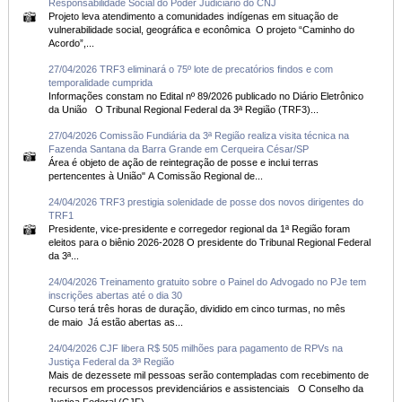
Responsabilidade Social do Poder Judiciário do CNJ
Projeto leva atendimento a comunidades indígenas em situação de
vulnerabilidade social, geográfica e econômica O projeto “Caminho do
Acordo”,...
27/04/2026 TRF3 eliminará o 75º lote de precatórios findos e com
temporalidade cumprida
Informações constam no Edital nº 89/2026 publicado no Diário Eletrônico
da União O Tribunal Regional Federal da 3ª Região (TRF3)...
27/04/2026 Comissão Fundiária da 3ª Região realiza visita técnica na
Fazenda Santana da Barra Grande em Cerqueira César/SP
Área é objeto de ação de reintegração de posse e inclui terras
pertencentes à União" A Comissão Regional de...
24/04/2026 TRF3 prestigia solenidade de posse dos novos dirigentes do
TRF1
Presidente, vice-presidente e corregedor regional da 1ª Região foram
eleitos para o biênio 2026-2028 O presidente do Tribunal Regional Federal
da 3ª...
24/04/2026 Treinamento gratuito sobre o Painel do Advogado no PJe tem
inscrições abertas até o dia 30
Curso terá três horas de duração, dividido em cinco turmas, no mês
de maio Já estão abertas as...
24/04/2026 CJF libera R$ 505 milhões para pagamento de RPVs na
Justiça Federal da 3ª Região
Mais de dezessete mil pessoas serão contempladas com recebimento de
recursos em processos previdenciários e assistenciais O Conselho da