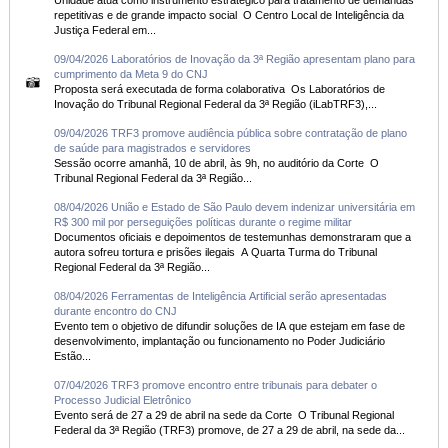
Unidade atua como instrumento estratégico para tratamento de demandas
repetitivas e de grande impacto social O Centro Local de Inteligência da
Justiça Federal em...
09/04/2026 Laboratórios de Inovação da 3ª Região apresentam plano para
cumprimento da Meta 9 do CNJ
Proposta será executada de forma colaborativa Os Laboratórios de
Inovação do Tribunal Regional Federal da 3ª Região (iLabTRF3),...
09/04/2026 TRF3 promove audiência pública sobre contratação de plano
de saúde para magistrados e servidores
Sessão ocorre amanhã, 10 de abril, às 9h, no auditório da Corte O
Tribunal Regional Federal da 3ª Região...
08/04/2026 União e Estado de São Paulo devem indenizar universitária em
R$ 300 mil por perseguições políticas durante o regime militar
Documentos oficiais e depoimentos de testemunhas demonstraram que a
autora sofreu tortura e prisões ilegais A Quarta Turma do Tribunal
Regional Federal da 3ª Região...
08/04/2026 Ferramentas de Inteligência Artificial serão apresentadas
durante encontro do CNJ
Evento tem o objetivo de difundir soluções de IA que estejam em fase de
desenvolvimento, implantação ou funcionamento no Poder Judiciário
Estão...
07/04/2026 TRF3 promove encontro entre tribunais para debater o
Processo Judicial Eletrônico
Evento será de 27 a 29 de abril na sede da Corte O Tribunal Regional
Federal da 3ª Região (TRF3) promove, de 27 a 29 de abril, na sede da...