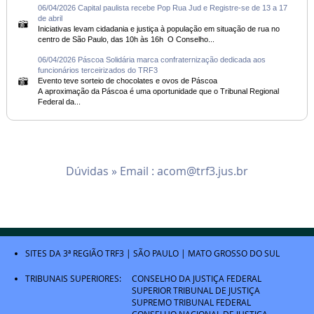
06/04/2026 Capital paulista recebe Pop Rua Jud e Registre-se de 13 a 17
de abril
Iniciativas levam cidadania e justiça à população em situação de rua no
centro de São Paulo, das 10h às 16h O Conselho...
06/04/2026 Páscoa Solidária marca confraternização dedicada aos
funcionários terceirizados do TRF3
Evento teve sorteio de chocolates e ovos de Páscoa
A aproximação da Páscoa é uma oportunidade que o Tribunal Regional
Federal da...
Dúvidas » Email :
acom@trf3.jus.br
SITES DA 3ª REGIÃO
TRF3
|
SÃO PAULO
|
MATO GROSSO DO SUL
TRIBUNAIS SUPERIORES:
CONSELHO DA JUSTIÇA FEDERAL
SUPERIOR TRIBUNAL DE JUSTIÇA
SUPREMO TRIBUNAL FEDERAL