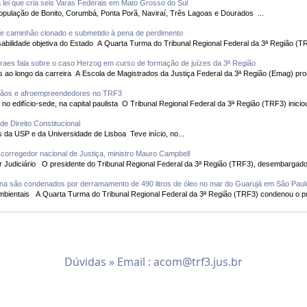
 lei que cria seis Varas Federais em Mato Grosso do Sul
O acesso à Justiça Federal será ampliado à população de Bonito, Corumbá, Ponta Porã, Naviraí, Três Lagoas e Dourados ...
 de caminhão clonado e submetido à pena de perdimento
Para magistrados, ficou caracterizada responsabilidade objetiva do Estado A Quarta Turma do Tribunal Regional Fede
aes fala sobre o caso Herzog em curso de formação de juízes da 3ª Região
Magistrado compartilhou vivências acumuladas ao longo da carreira A Escola de Magistrados da Justiça Federal da 3ª Re
esãos e afroempreendedores no TRF3
Evento aberto ao público ocorre até 8 de maio, no edifício-sede, na capital paulista O Tribunal Regional Federal da 3ª Região (TRF3)
e Direito Constitucional
Evento contou com a presença de professores da USP e da Universidade de Lisboa Teve início, no...
 corregedor nacional de Justiça, ministro Mauro Campbell
Encontro debateu temas de interesse do Poder Judiciário O presidente do Tribunal Regional Federal da 3ª Região (TRF3), desembargad
ina são condenados por derramamento de 490 litros de óleo no mar do Guarujá em São Pau
Corréus deverão pagar R$ 50 mil por danos ambientais A Quarta Turma do Tribunal Regional Federal da 3ª Região (TRF3) con
Dúvidas » Email :
acom@trf3.jus.br