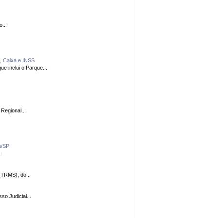
 Região...
o, Caixa e INSS
e inclui o Parque...
utora A Nona Turma do Tribunal Regional...
ia/SP
..
de Mato Grosso do Sul (TRMS), do...
de governança do Processo Judicial...