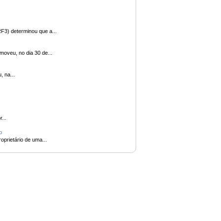
ral da 3ª Região (TRF3) determinou que a...
gião (Emag) promoveu, no dia 30 de...
 iniciou, na...
or...
lo
denou o proprietário de uma...