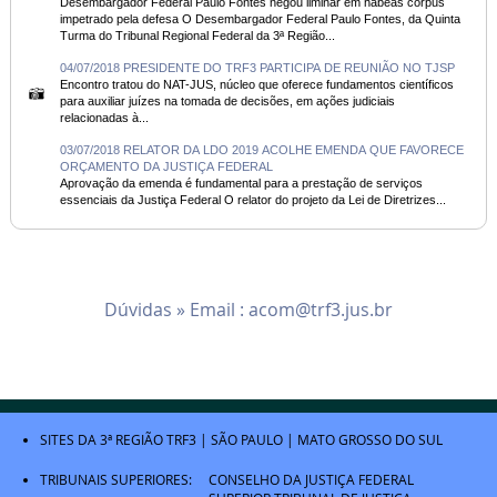
Desembargador Federal Paulo Fontes negou liminar em habeas corpus
impetrado pela defesa O Desembargador Federal Paulo Fontes, da Quinta
Turma do Tribunal Regional Federal da 3ª Região...
04/07/2018 PRESIDENTE DO TRF3 PARTICIPA DE REUNIÃO NO TJSP
Encontro tratou do NAT-JUS, núcleo que oferece fundamentos científicos
para auxiliar juízes na tomada de decisões, em ações judiciais
relacionadas à...
03/07/2018 RELATOR DA LDO 2019 ACOLHE EMENDA QUE FAVORECE
ORÇAMENTO DA JUSTIÇA FEDERAL
Aprovação da emenda é fundamental para a prestação de serviços
essenciais da Justiça Federal O relator do projeto da Lei de Diretrizes...
Dúvidas » Email :
acom@trf3.jus.br
SITES DA 3ª REGIÃO
TRF3
|
SÃO PAULO
|
MATO GROSSO DO SUL
TRIBUNAIS SUPERIORES:
CONSELHO DA JUSTIÇA FEDERAL