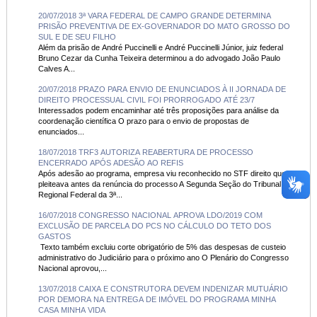
20/07/2018 3ª VARA FEDERAL DE CAMPO GRANDE DETERMINA
PRISÃO PREVENTIVA DE EX-GOVERNADOR DO MATO GROSSO DO
SUL E DE SEU FILHO
Além da prisão de André Puccinelli e André Puccinelli Júnior, juiz federal
Bruno Cezar da Cunha Teixeira determinou a do advogado João Paulo
Calves A...
20/07/2018 PRAZO PARA ENVIO DE ENUNCIADOS À II JORNADA DE
DIREITO PROCESSUAL CIVIL FOI PRORROGADO ATÉ 23/7
Interessados podem encaminhar até três proposições para análise da
coordenação científica O prazo para o envio de propostas de
enunciados...
18/07/2018 TRF3 AUTORIZA REABERTURA DE PROCESSO
ENCERRADO APÓS ADESÃO AO REFIS
Após adesão ao programa, empresa viu reconhecido no STF direito que
pleiteava antes da renúncia do processo A Segunda Seção do Tribunal
Regional Federal da 3ª...
16/07/2018 CONGRESSO NACIONAL APROVA LDO/2019 COM
EXCLUSÃO DE PARCELA DO PCS NO CÁLCULO DO TETO DOS
GASTOS
Texto também excluiu corte obrigatório de 5% das despesas de custeio
administrativo do Judiciário para o próximo ano O Plenário do Congresso
Nacional aprovou,...
13/07/2018 CAIXA E CONSTRUTORA DEVEM INDENIZAR MUTUÁRIO
POR DEMORA NA ENTREGA DE IMÓVEL DO PROGRAMA MINHA
CASA MINHA VIDA