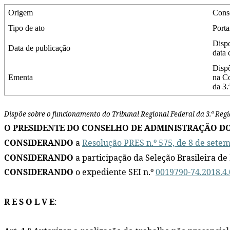
Origem
Cons
Tipo de ato
Porta
Dispo
Data de publicação
data 
Dispõ
Ementa
na C
da 3.
Dispõe sobre o funcionamento do Tribunal Regional Federal da 3.ª Regi
O PRESIDENTE DO CONSELHO DE ADMINISTRAÇÃO DO
CONSIDERANDO
a
Resolução PRES n.º 575, de 8 de sete
CONSIDERANDO
a participação da Seleção Brasileira d
CONSIDERANDO
o expediente SEI n.º
0019790-74.2018.4.
R E S O L V E
: