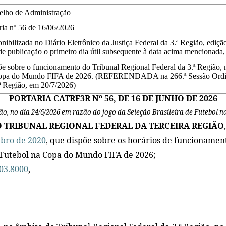
elho de Administração
ria
nº
56
de
16/06/2026
nibilizada no Diário Eletrônico da Justiça Federal da 3.ª Região, ediç
de publicação o primeiro dia útil subsequente à data acima mencionada, n
e sobre o funcionamento do Tribunal Regional Federal da 3.ª Região, n
opa do Mundo FIFA de 2026. (REFERENDADA na 266.ª Sessão Ordinár
ª Região, em 20/7/2026)
PORTARIA CATRF3R Nº 56, DE 16 DE JUNHO DE 2026
ão, no dia 24/6/2026 em razão do jogo da Seleção Brasileira de Futebol 
 TRIBUNAL REGIONAL FEDERAL DA TERCEIRA REGIÃO
mbro de 2020
, que dispõe sobre os horários de funcionament
e Futebol na Copa do Mundo FIFA de 2026;
03.8000
,