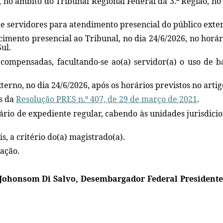
l, no âmbito do Tribunal Regional Federal da 3.ª Região, no
e servidores para atendimento presencial do público exte
recimento presencial ao Tribunal, no dia 24/6/2026, no hor
ul.
compensadas, facultando-se ao(a) servidor(a) o uso de ba
erno, no dia 24/6/2026, após os horários previstos no artig
os da
Resolução PRES n.º 407, de 29 de março de 2021
.
rio de expediente regular, cabendo às unidades jurisdiciona
is, a critério do(a) magistrado(a).
cação.
 Johonsom Di Salvo, Desembargador Federal Presidente