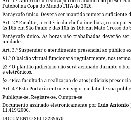
Art. 1.º Autorizar a realização do trabalho não presencia
Futebol na Copa do Mundo FIFA de 2026.
Parágrafo único. Deverá ser mantido número suficiente d
Art. 2.º Facultar, a critério da chefia imediata, o compa
às 16h em São Paulo e das 10h às 16h em Mato Grosso do S
Parágrafo único. As horas não trabalhadas deverão ser 
unidade.
Art. 3.º Suspender o atendimento presencial ao público ext
§1.º O balcão virtual funcionará regularmente, nos term
§2.º O plantão judiciário não será acionado durante o horá
e eletrônicos.
§3.º Fica facultada a realização de atos judiciais presencia
Art. 4.º Esta Portaria entra em vigor na data de sua publi
Publique-se. Registre-se. Cumpra-se.
Documento assinado eletronicamente por
Luis Antonio
11.419/2006.
DOCUMENTO SEI 13239670