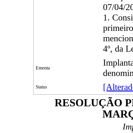
07/04/2
1. Consi
primeiro
menciona
4º, da L
Implanta
Ementa
denomin
[Altera
Status
RESOLUÇÃO PRE
MARÇ
I