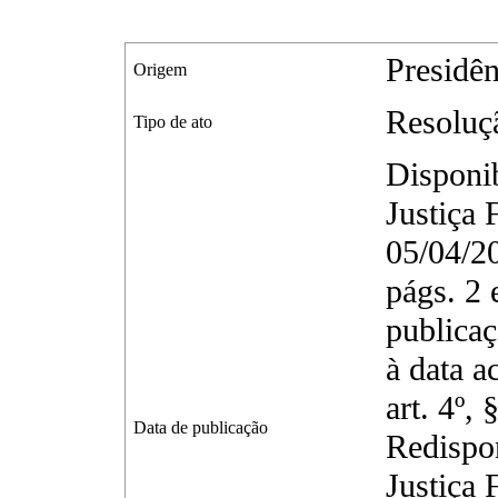
Presidên
Origem
Resoluç
Tipo de ato
Disponib
Justiça 
05/04/2
págs. 2 
publicaç
à data 
art. 4º,
Data de publicação
Redispon
Justiça 