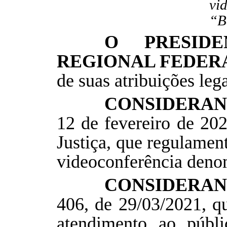
vi
“B
O PRESID
REGIONAL FEDERA
de suas atribuições lega
CONSIDERA
12 de fevereiro de 20
Justiça, que regulamen
videoconferência deno
CONSIDERA
406, de 29/03/2021, qu
atendimento ao públ