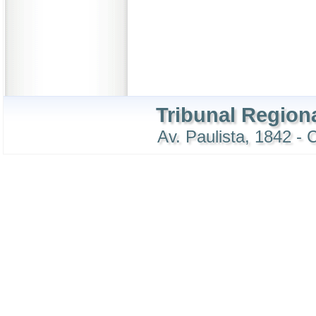
Tribunal Regiona
Av. Paulista, 1842 -