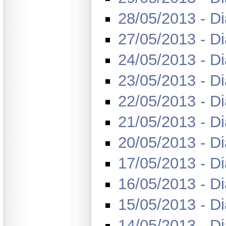
28/05/2013 - Di
27/05/2013 - Di
24/05/2013 - Di
23/05/2013 - Di
22/05/2013 - Di
21/05/2013 - Di
20/05/2013 - Di
17/05/2013 - Di
16/05/2013 - Di
15/05/2013 - Di
14/05/2013 - Di