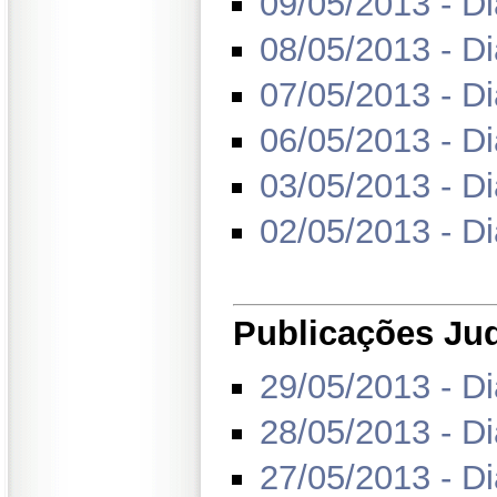
09/05/2013 - Di
08/05/2013 - Di
07/05/2013 - Di
06/05/2013 - Di
03/05/2013 - Di
02/05/2013 - Di
Publicações Judi
29/05/2013 - Di
28/05/2013 - Di
27/05/2013 - Di