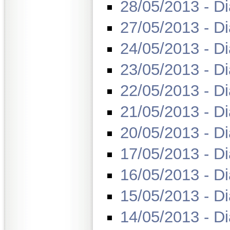
28/05/2013 - Di
27/05/2013 - Di
24/05/2013 - Di
23/05/2013 - Di
22/05/2013 - Di
21/05/2013 - Di
20/05/2013 - Di
17/05/2013 - Di
16/05/2013 - Di
15/05/2013 - Di
14/05/2013 - Di