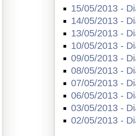
15/05/2013 - Di
14/05/2013 - Di
13/05/2013 - Di
10/05/2013 - Di
09/05/2013 - Di
08/05/2013 - Di
07/05/2013 - Di
06/05/2013 - Di
03/05/2013 - Di
02/05/2013 - Di