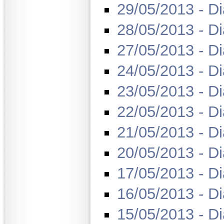
29/05/2013 - Di
28/05/2013 - Di
27/05/2013 - Di
24/05/2013 - Di
23/05/2013 - Di
22/05/2013 - Di
21/05/2013 - Di
20/05/2013 - Di
17/05/2013 - Di
16/05/2013 - Di
15/05/2013 - Di