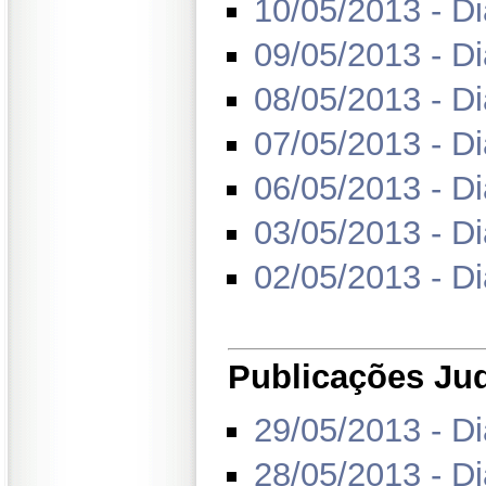
10/05/2013 - Di
09/05/2013 - Di
08/05/2013 - Di
07/05/2013 - Di
06/05/2013 - Di
03/05/2013 - Di
02/05/2013 - Di
Publicações Judi
29/05/2013 - Di
28/05/2013 - Di