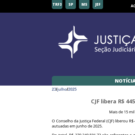
TRF3
SP
MS
JEF
A
NOTÍCI
23
/
julho
/
2025
CJF libera R$ 4
Mais de 15 mi
O Conselho da Justiça Federal (CJF) liberou R
autuadas em junho de 2025.