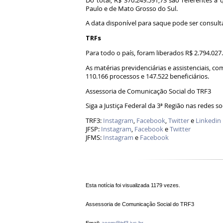
Do total, R$ 370.249.591,73 são referentes a 
Paulo e de Mato Grosso do Sul.
A data disponível para saque pode ser consult
TRFs
Para todo o país, foram liberados R$ 2.794.027
As matérias previdenciárias e assistenciais, c
110.166 processos e 147.522 beneficiários.
Assessoria de Comunicação Social do TRF3
Siga a Justiça Federal da 3ª Região nas redes so
TRF3:
Instagram
,
Facebook
,
Twitter
e
Linkedin
JFSP:
Instagram
,
Facebook
e
Twitter
JFMS:
Instagram
e
Facebook
Esta notícia foi visualizada 1179 vezes.
Assessoria de Comunicação Social do TRF3
Email:
acom@trf3.jus.br