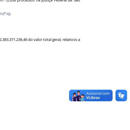
 em 12.036 processos na Justiça Federal de São
ReqPag
.
83.371.236,46 do valor total geral, relativos a