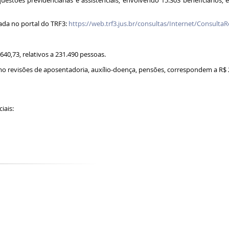
questões previdenciárias e assistenciais, envolvendo 15.303 beneficiários,
ada no portal do TRF3:
https://web.trf3.jus.br/consultas/Internet/Consulta
.640,73, relativos a 231.490 pessoas.
omo revisões de aposentadoria, auxílio-doença, pensões, correspondem a R$ 2.3
ciais: