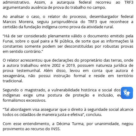
administrativo. Assim, a autarquia federal recorreu ao TRF3
argumentando ausência de prova do trabalho no campo.
Ao analisar o caso, o relator do processo, desembargador federal
Marcos Moreira, seguiu jurisprudência do TRF3 que reconhece a
certidão da fundação indígena como prova da atividade rural.
“Há de ser considerado plenamente válido o documento emitido pela
Funai, sobre o qual paira a fé pública, de sorte que as informações lá
constantes somente podem ser desconstituídas por robustas provas
em sentido contrário.”
O relator acrescentou que declarações do proprietário das terras, onde
a autora trabalhou entre 2002 e 2019, possuem natureza jurídica de
prova testemunhal. Além disso, levou em conta que autora é
sexagenária, não possui instrução formal e reside em território
tradicional.
Segundo o magistrado, a vulnerabilidade histórica e social dos povos
indígenas exige uma postura de proteção e inclusão, evitando
formalismos excessivos.
“Tal abordagem visa assegurar que o direito à seguridade social alcance
todos os cidadãos de maneira justa e efetiva”, concluiu.
Com esse entendimento, a Décima Turma, por unanimidade, negou
provimento ao recurso do INSS.