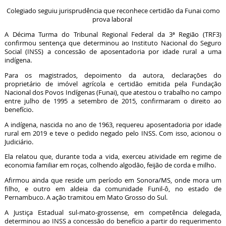
Colegiado seguiu jurisprudência que reconhece certidão da Funai como
prova laboral
A Décima Turma do Tribunal Regional Federal da 3ª Região (TRF3)
confirmou sentença que determinou ao Instituto Nacional do Seguro
Social (INSS) a concessão de aposentadoria por idade rural a uma
indígena.
Para os magistrados, depoimento da autora, declarações do
proprietário de imóvel agrícola e certidão emitida pela Fundação
Nacional dos Povos Indígenas (Funai), que atestou o trabalho no campo
entre julho de 1995 a setembro de 2015, confirmaram o direito ao
benefício.
A indígena, nascida no ano de 1963, requereu aposentadoria por idade
rural em 2019 e teve o pedido negado pelo INSS. Com isso, acionou o
Judiciário.
Ela relatou que, durante toda a vida, exerceu atividade em regime de
economia familiar em roças, colhendo algodão, feijão de corda e milho.
Afirmou ainda que reside um período em Sonora/MS, onde mora um
filho, e outro em aldeia da comunidade Funil-ô, no estado de
Pernambuco. A ação tramitou em Mato Grosso do Sul.
A Justiça Estadual sul-mato-grossense, em competência delegada,
determinou ao INSS a concessão do benefício a partir do requerimento