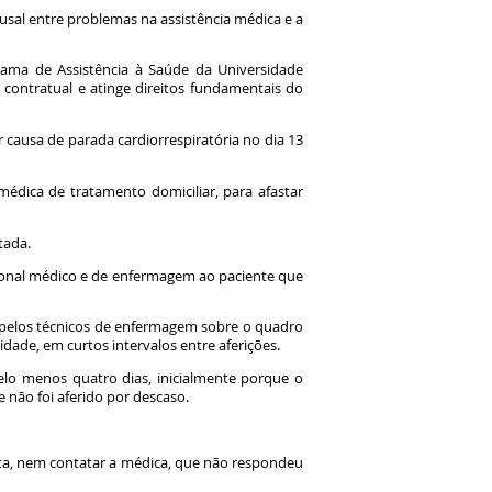
usal entre problemas na assistência médica e a
rama de Assistência à Saúde da Universidade
contratual e atinge direitos fundamentais do
r causa de parada cardiorrespiratória no dia 13
édica de tratamento domiciliar, para afastar
atada.
sional médico e de enfermagem ao paciente que
s pelos técnicos de enfermagem sobre o quadro
idade, em curtos intervalos entre aferições.
elo menos quatro dias, inicialmente porque o
 não foi aferido por descaso.
sta, nem contatar a médica, que não respondeu