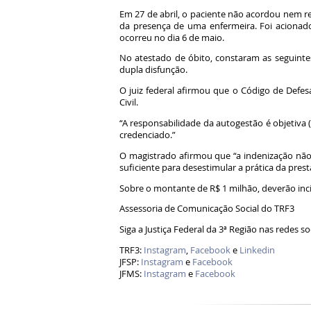
Em 27 de abril, o paciente não acordou nem r
da presença de uma enfermeira. Foi acionad
ocorreu no dia 6 de maio.
No atestado de óbito, constaram as seguintes
dupla disfunção.
O juiz federal afirmou que o Código de Defe
Civil.
“A responsabilidade da autogestão é objetiva
credenciado.”
O magistrado afirmou que “a indenização não 
suficiente para desestimular a prática da pres
Sobre o montante de R$ 1 milhão, deverão inci
Assessoria de Comunicação Social do TRF3
Siga a Justiça Federal da 3ª Região nas red
TRF3:
Instagram
,
Facebook
e
Linkedin
JFSP:
Instagram
e
Facebook
JFMS:
Instagram
e
Facebook