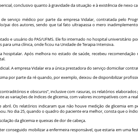
ricial, conclusivo quanto à gravidade da situação e à existência de nexo ca
o de serviço médico por parte da empresa Vidalar, contratada pelo Prog
o/pai dos autores, sendo que tal fato ultrapassa o mero inadimplemento 
tado e usuário do PAS/UFMS. Ele foi internado no hospital universitário po
s para uma clínica, onde ficou na Unidade de Terapia Intensiva.
a hospitalar. Após melhora no estado de saúde, recebeu recomendação m
tal.
icial. A empresa Vidalar era a única prestadora do serviço domiciliar contr
ssima por parte da ré quando, por exemplo, deixou de disponibilizar profis
contraditórios e obscuros”, inclusive com rasuras, os relatórios elaborado
 as variações de índices de glicemia, com valores incompatíveis com a real
de abril. Os relatórios indicaram que não houve medição de glicemia em p
ou. No dia 25, quando o quadro do paciente era melhor, consta que o índice
oscilação da glicemia e queixas de dor de cabeça.
o ter conseguido mobilizar a enfermeira responsável, que estaria em uma fe