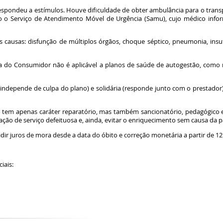
espondeu a estímulos. Houve dificuldade de obter ambulância para o transp
o o Serviço de Atendimento Móvel de Urgência (Samu), cujo médico infor
 causas: disfunção de múltiplos órgãos, choque séptico, pneumonia, insufi
sa do Consumidor não é aplicável a planos de saúde de autogestão, como
 (independe de culpa do plano) e solidária (responde junto com o prestado
tem apenas caráter reparatório, mas também sancionatório, pedagógico e p
tação de serviço defeituosa e, ainda, evitar o enriquecimento sem causa da 
dir juros de mora desde a data do óbito e correção monetária a partir de 12
es sociais: