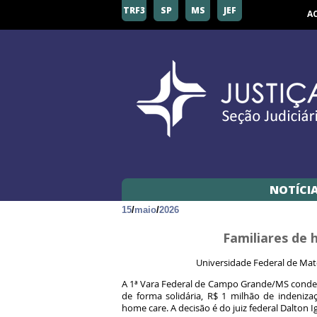
TRF3
SP
MS
JEF
A
NOTÍCI
15
/
maio
/
2026
Familiares de
Universidade Federal de Mat
A 1ª Vara Federal de Campo Grande/MS conden
de forma solidária, R$ 1 milhão de indeni
home care. A decisão é do juiz federal Dalton 