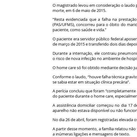
O magistrado levou em consideração o laudo pe
morte, em 6 de maio de 2015.
“Resta evidenciada que a falha na prestaçã
(PAS/UFMS), concorreu para o óbito do marid
paciente, como saúde e vida.”
O paciente era servidor público federal aposen
de março de 2015 e transferido dois dias depoi
Durante a internação, ele contraiu pneumoni
o risco de nova infecção no ambiente de hospi
O home care só foi obtido mediante decisão jud
Conforme o laudo, “houve falha técnica graví
se sabia estar em situação clínica precária”.
A perícia concluiu que foram “completamente 
do paciente durante o home care, especialmente
A assistência domiciliar começou no dia 17 
aparelho não estava disponível ou não funcion
No dia 26 de abril, foram registradas elevada 
A partir desse momento, a família relatou nã
a inúmeras ligações e mensagens de texto.