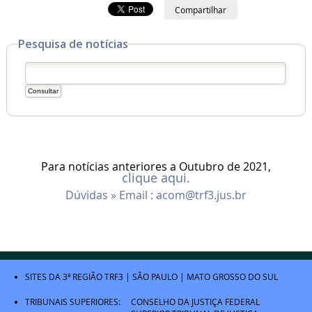
Compartilhar
Pesquisa de notícias
Para notícias anteriores a Outubro de 2021,
clique aqui.
Dúvidas » Email :
acom@trf3.jus.br
SITES DA 3ª REGIÃO
TRF3
|
SÃO PAULO
|
MATO GROSSO DO SUL
TRIBUNAIS SUPERIORES:
CONSELHO DA JUSTIÇA FEDERAL