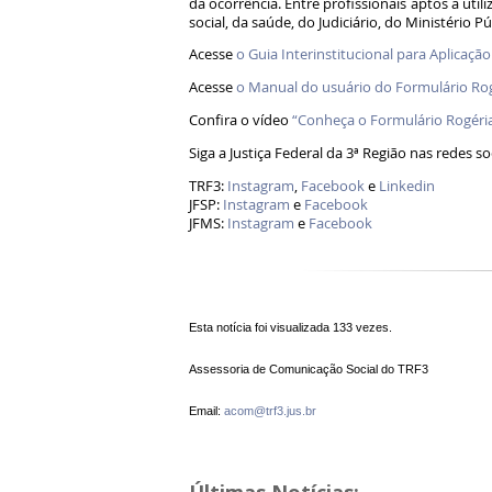
da ocorrência. Entre profissionais aptos a utili
social, da saúde, do Judiciário, do Ministério P
Acesse
o Guia Interinstitucional para Aplicaçã
Acesse
o Manual do usuário do Formulário Ro
Confira o vídeo
“Conheça o Formulário Rogéri
Siga a Justiça Federal da 3ª Região nas redes s
TRF3:
Instagram
,
Facebook
e
Linkedin
JFSP:
Instagram
e
Facebook
JFMS:
Instagram
e
Facebook
Esta notícia foi visualizada 133 vezes.
Assessoria de Comunicação Social do TRF3
Email:
acom@trf3.jus.br