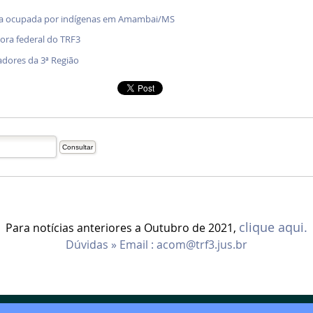
enda ocupada por indígenas em Amambai/MS
ra federal do TRF3
adores da 3ª Região
clique aqui.
Para notícias anteriores a Outubro de 2021,
Dúvidas » Email :
acom@trf3.jus.br