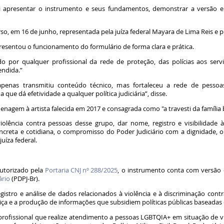
oi apresentar o instrumento e seus fundamentos, demonstrar a versão ele
urso, em 16 de junho, representada pela juíza federal Mayara de Lima Reis e
resentou o funcionamento do formulário de forma clara e prática.
o por qualquer profissional da rede de proteção, das polícias aos servi
endida.”
apenas transmitiu conteúdo técnico, mas fortaleceu a rede de pessoa
que dá efetividade a qualquer política judiciária”, disse.
gem à artista falecida em 2017 e consagrada como "a travesti da família b
lência contra pessoas desse grupo, dar nome, registro e visibilidade à
creta e cotidiana, o compromisso do Poder Judiciário com a dignidade, o
juíza federal.
utorizado pela
Portaria CNJ nº 288/2025
, o instrumento conta com versão 
ário
(PDPJ-Br).
egistro e análise de dados relacionados à violência e à discriminação cont
ça e a produção de informações que subsidiem políticas públicas baseadas
 profissional que realize atendimento a pessoas LGBTQIA+ em situação de 