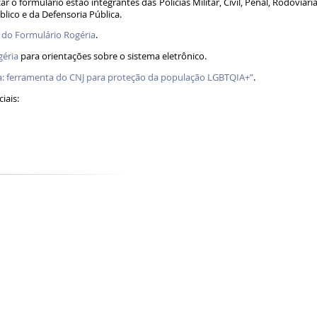
zar o formulário estão integrantes das Polícias Militar, Civil, Penal, Rodoviári
úblico e da Defensoria Pública.
o do Formulário Rogéria
.
géria
para orientações sobre o sistema eletrônico.
a: ferramenta do CNJ para proteção da população LGBTQIA+”
.
ociais: