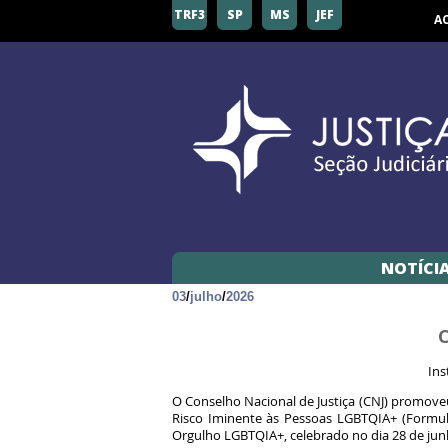
TRF3
SP
MS
JEF
A
NOTÍCI
03
/
julho
/
2026
C
Ins
O Conselho Nacional de Justiça (CNJ) promoveu
Risco Iminente às Pessoas LGBTQIA+ (Formulá
Orgulho LGBTQIA+, celebrado no dia 28 de ju