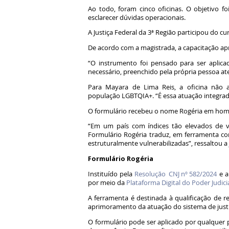
Ao todo, foram cinco oficinas. O objetivo f
esclarecer dúvidas operacionais.
A Justiça Federal da 3ª Região participou do c
De acordo com a magistrada, a capacitação ap
“O instrumento foi pensado para ser aplicad
necessário, preenchido pela própria pessoa at
Para Mayara de Lima Reis, a oficina não 
população LGBTQIA+. “É essa atuação integrada 
O formulário recebeu o nome Rogéria em homena
“Em um país com índices tão elevados de vio
Formulário Rogéria traduz, em ferramenta con
estruturalmente vulnerabilizadas”, ressaltou a 
Formulário Rogéria
Instituído pela
Resolução CNJ nº 582/2024
e a
por meio da
Plataforma Digital do Poder Judici
A ferramenta é destinada à qualificação de r
aprimoramento da atuação do sistema de justi
O formulário pode ser aplicado por qualquer