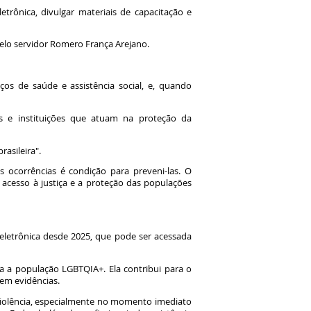
trônica, divulgar materiais de capacitação e
 pelo servidor Romero França Arejano.
ços de saúde e assistência social, e, quando
s e instituições que atuam na proteção da
rasileira".
s ocorrências é condição para preveni-las. O
 acesso à justiça e a proteção das populações
eletrônica desde 2025, que pode ser acessada
ra a população LGBTQIA+. Ela contribui para o
 em evidências.
violência, especialmente no momento imediato