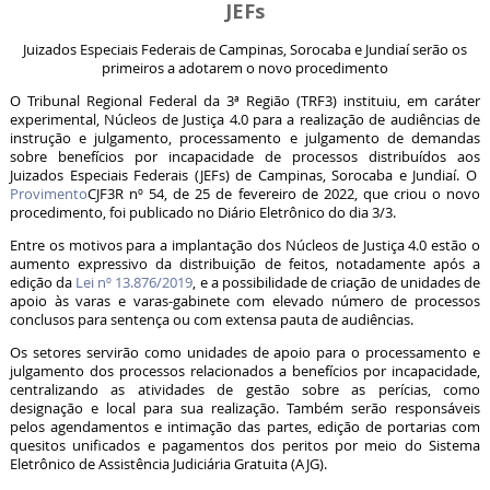
JEFs
Juizados Especiais Federais de Campinas, Sorocaba e Jundiaí serão os
primeiros a adotarem o novo procedimento
O Tribunal Regional Federal da 3ª Região (TRF3) instituiu, em caráter
experimental, Núcleos de Justiça 4.0 para a realização de audiências de
instrução e julgamento, processamento e julgamento de demandas
sobre benefícios por incapacidade de processos distribuídos aos
Juizados Especiais Federais (JEFs) de Campinas, Sorocaba e Jundiaí. O
Provimento
CJF3R nº 54, de 25 de fevereiro de 2022, que criou o novo
procedimento, foi publicado no Diário Eletrônico do dia 3/3.
Entre os motivos para a implantação dos Núcleos de Justiça 4.0 estão o
aumento expressivo da distribuição de feitos, notadamente após a
edição da
Lei nº 13.876/2019
, e a possibilidade de criação de unidades de
apoio às varas e varas-gabinete com elevado número de processos
conclusos para sentença ou com extensa pauta de audiências.
Os setores servirão como unidades de apoio para o processamento e
julgamento dos processos relacionados a benefícios por incapacidade,
centralizando as atividades de gestão sobre as perícias, como
designação e local para sua realização. Também serão responsáveis
pelos agendamentos e intimação das partes, edição de portarias com
quesitos unificados e pagamentos dos peritos por meio do Sistema
Eletrônico de Assistência Judiciária Gratuita (AJG).