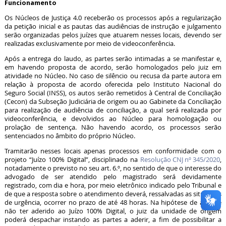
Funcionamento
Os Núcleos de Justiça 4.0 receberão os processos após a regularização
da petição inicial e as pautas das audiências de instrução e julgamento
serão organizadas pelos juízes que atuarem nesses locais, devendo ser
realizadas exclusivamente por meio de videoconferência.
Após a entrega do laudo, as partes serão intimadas a se manifestar e,
em havendo proposta de acordo, serão homologados pelo juiz em
atividade no Núcleo. No caso de silêncio ou recusa da parte autora em
relação à proposta de acordo oferecida pelo Instituto Nacional do
Seguro Social (INSS), os autos serão remetidos à Central de Conciliação
(Cecon) da Subseção Judiciária de origem ou ao Gabinete da Conciliação
para realização de audiência de conciliação, a qual será realizada por
videoconferência, e devolvidos ao Núcleo para homologação ou
prolação de sentença. Não havendo acordo, os processos serão
sentenciados no âmbito do próprio Núcleo.
Tramitarão nesses locais apenas processos em conformidade com o
projeto “Juízo 100% Digital”, disciplinado na
Resolução CNJ nº 345/2020
,
notadamente o previsto no seu art. 6.º, no sentido de que o interesse do
advogado de ser atendido pelo magistrado será devidamente
registrado, com dia e hora, por meio eletrônico indicado pelo Tribunal e
de que a resposta sobre o atendimento deverá, ressalvadas as situações
de urgência, ocorrer no prazo de até 48 horas. Na hipótese de a parte
não ter aderido ao Juízo 100% Digital, o juiz da unidade de origem
poderá despachar instando as partes a aderir, a fim de possibilitar a