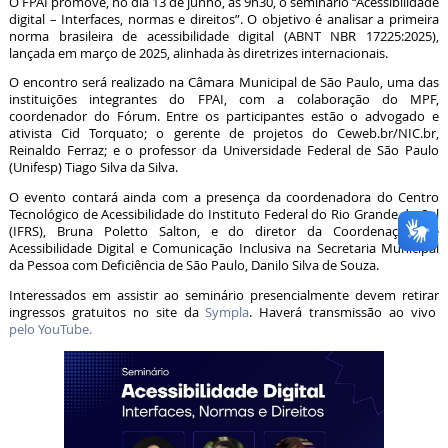
O FPAI promove, no dia 13 de junho, às 9h30, o seminário “Acessibilidade
digital – Interfaces, normas e direitos”. O objetivo é analisar a primeira
norma brasileira de acessibilidade digital (ABNT NBR 17225:2025),
lançada em março de 2025, alinhada às diretrizes internacionais.
O encontro será realizado na Câmara Municipal de São Paulo, uma das
instituições integrantes do FPAI, com a colaboração do MPF,
coordenador do Fórum. Entre os participantes estão o advogado e
ativista Cid Torquato; o gerente de projetos do Ceweb.br/NIC.br,
Reinaldo Ferraz; e o professor da Universidade Federal de São Paulo
(Unifesp) Tiago Silva da Silva.
O evento contará ainda com a presença da coordenadora do Centro
Tecnológico de Acessibilidade do Instituto Federal do Rio Grande do Sul
(IFRS), Bruna Poletto Salton, e do diretor da Coordenação de
Acessibilidade Digital e Comunicação Inclusiva na Secretaria Municipal
da Pessoa com Deficiência de São Paulo, Danilo Silva de Souza.
Interessados em assistir ao seminário presencialmente devem retirar
ingressos gratuitos no site da
Sympla
. Haverá transmissão ao vivo
pelo YouTube.