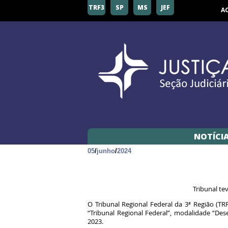
TRF3
SP
MS
JEF
A
NOTÍCI
05
/
junho
/
2024
Tribunal te
O Tribunal Regional Federal da 3ª Região (T
“Tribunal Regional Federal”, modalidade “De
2023.