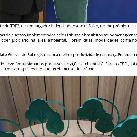
nte do TRF3, desembargador federal Johonsom di Salvo, recebe prêmio Juízo
ticas de sucesso implementadas pelos tribunais brasileiros ao homenagear 
der Judiciário na área ambiental. Foram duas modalidades contempl
 Mato Grosso do Sul registraram a melhor produtividade da Justiça Federal 
rio deve “impulsionar os processos de ações ambientais”. Para os TRFs, fo
rou a meta, o que resultou no recebimento do prêmio.