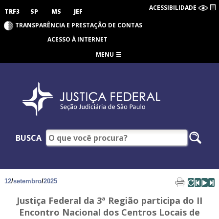
ACESSIBILIDADE
TRF3
SP
MS
JEF
TRANSPARÊNCIA E PRESTAÇÃO DE CONTAS
ACESSO À INTERNET
MENU
BUSCA
12
/
setembro
/
2025
Justiça Federal da 3ª Região participa do II
Encontro Nacional dos Centros Locais de