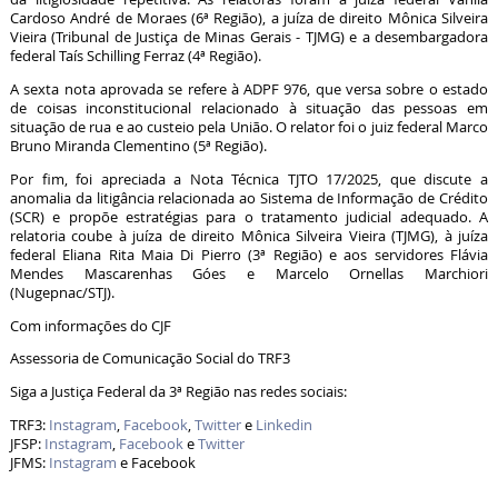
Cardoso André de Moraes (6ª Região), a juíza de direito Mônica Silveira
Vieira (Tribunal de Justiça de Minas Gerais - TJMG) e a desembargadora
federal Taís Schilling Ferraz (4ª Região).
A sexta nota aprovada se refere à ADPF 976, que versa sobre o estado
de coisas inconstitucional relacionado à situação das pessoas em
situação de rua e ao custeio pela União. O relator foi o juiz federal Marco
Bruno Miranda Clementino (5ª Região).
Por fim, foi apreciada a Nota Técnica TJTO 17/2025, que discute a
anomalia da litigância relacionada ao Sistema de Informação de Crédito
(SCR) e propõe estratégias para o tratamento judicial adequado. A
relatoria coube à juíza de direito Mônica Silveira Vieira (TJMG), à juíza
federal Eliana Rita Maia Di Pierro (3ª Região) e aos servidores Flávia
Mendes Mascarenhas Góes e Marcelo Ornellas Marchiori
(Nugepnac/STJ).
Com informações do CJF
Assessoria de Comunicação Social do TRF3
Siga a Justiça Federal da 3ª Região nas redes sociais:
TRF3:
Instagram
,
Facebook
,
Twitter
e
Linkedin
JFSP:
Instagram
,
Facebook
e
Twitter
JFMS:
Instagram
e Facebook