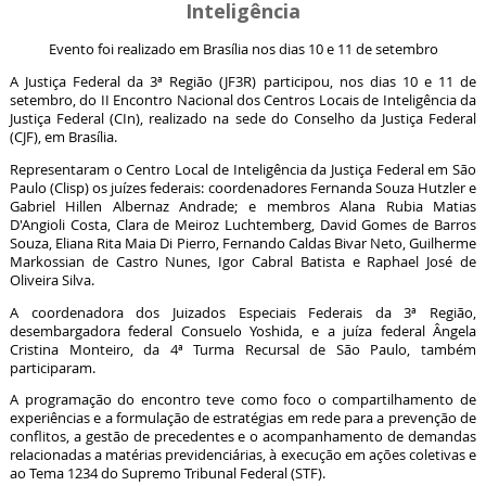
Inteligência
Evento foi realizado em Brasília nos dias 10 e 11 de setembro
A Justiça Federal da 3ª Região (JF3R) participou, nos dias 10 e 11 de
setembro, do II Encontro Nacional dos Centros Locais de Inteligência da
Justiça Federal (CIn), realizado na sede do Conselho da Justiça Federal
(CJF), em Brasília.
Representaram o Centro Local de Inteligência da Justiça Federal em São
Paulo (Clisp) os juízes federais: coordenadores Fernanda Souza Hutzler e
Gabriel Hillen Albernaz Andrade; e membros Alana Rubia Matias
D'Angioli Costa, Clara de Meiroz Luchtemberg, David Gomes de Barros
Souza, Eliana Rita Maia Di Pierro, Fernando Caldas Bivar Neto, Guilherme
Markossian de Castro Nunes, Igor Cabral Batista e Raphael José de
Oliveira Silva.
A coordenadora dos Juizados Especiais Federais da 3ª Região,
desembargadora federal Consuelo Yoshida, e a juíza federal Ângela
Cristina Monteiro, da 4ª Turma Recursal de São Paulo, também
participaram.
A programação do encontro teve como foco o compartilhamento de
experiências e a formulação de estratégias em rede para a prevenção de
conflitos, a gestão de precedentes e o acompanhamento de demandas
relacionadas a matérias previdenciárias, à execução em ações coletivas e
ao Tema 1234 do Supremo Tribunal Federal (STF).