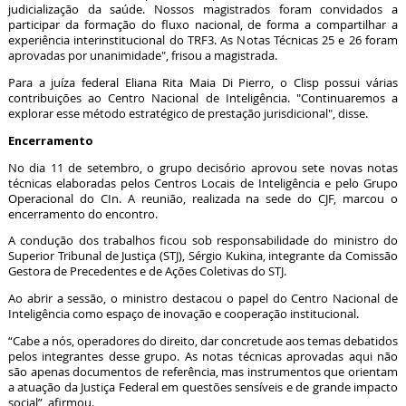
judicialização da saúde. Nossos magistrados foram convidados a
participar da formação do fluxo nacional, de forma a compartilhar a
experiência interinstitucional do TRF3. As Notas Técnicas 25 e 26 foram
aprovadas por unanimidade", frisou a magistrada.
Para a juíza federal Eliana Rita Maia Di Pierro, o Clisp possui várias
contribuições ao Centro Nacional de Inteligência. "Continuaremos a
explorar esse método estratégico de prestação jurisdicional", disse.
Encerramento
No dia 11 de setembro, o grupo decisório aprovou sete novas notas
técnicas elaboradas pelos Centros Locais de Inteligência e pelo Grupo
Operacional do CIn. A reunião, realizada na sede do CJF, marcou o
encerramento do encontro.
A condução dos trabalhos ficou sob responsabilidade do ministro do
Superior Tribunal de Justiça (STJ), Sérgio Kukina, integrante da Comissão
Gestora de Precedentes e de Ações Coletivas do STJ.
Ao abrir a sessão, o ministro destacou o papel do Centro Nacional de
Inteligência como espaço de inovação e cooperação institucional.
“Cabe a nós, operadores do direito, dar concretude aos temas debatidos
pelos integrantes desse grupo. As notas técnicas aprovadas aqui não
são apenas documentos de referência, mas instrumentos que orientam
a atuação da Justiça Federal em questões sensíveis e de grande impacto
social”, afirmou.