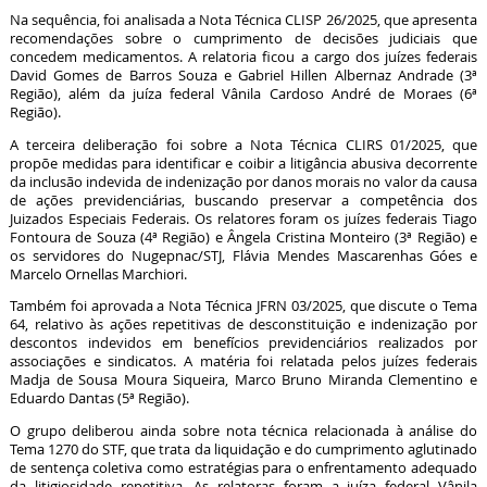
Na sequência, foi analisada a Nota Técnica CLISP 26/2025, que apresenta
recomendações sobre o cumprimento de decisões judiciais que
concedem medicamentos. A relatoria ficou a cargo dos juízes federais
David Gomes de Barros Souza e Gabriel Hillen Albernaz Andrade (3ª
Região), além da juíza federal Vânila Cardoso André de Moraes (6ª
Região).
A terceira deliberação foi sobre a Nota Técnica CLIRS 01/2025, que
propõe medidas para identificar e coibir a litigância abusiva decorrente
da inclusão indevida de indenização por danos morais no valor da causa
de ações previdenciárias, buscando preservar a competência dos
Juizados Especiais Federais. Os relatores foram os juízes federais Tiago
Fontoura de Souza (4ª Região) e Ângela Cristina Monteiro (3ª Região) e
os servidores do Nugepnac/STJ, Flávia Mendes Mascarenhas Góes e
Marcelo Ornellas Marchiori.
Também foi aprovada a Nota Técnica JFRN 03/2025, que discute o Tema
64, relativo às ações repetitivas de desconstituição e indenização por
descontos indevidos em benefícios previdenciários realizados por
associações e sindicatos. A matéria foi relatada pelos juízes federais
Madja de Sousa Moura Siqueira, Marco Bruno Miranda Clementino e
Eduardo Dantas (5ª Região).
O grupo deliberou ainda sobre nota técnica relacionada à análise do
Tema 1270 do STF, que trata da liquidação e do cumprimento aglutinado
de sentença coletiva como estratégias para o enfrentamento adequado
da litigiosidade repetitiva. As relatoras foram a juíza federal Vânila