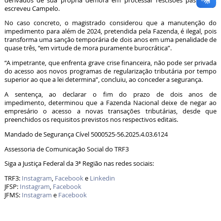
derivados de sua própria demora em processar rescisões passadas”,
escreveu Campelo.
No caso concreto, o magistrado considerou que a manutenção do
impedimento para além de 2024, pretendida pela Fazenda, é ilegal, pois
transforma uma sanção temporária de dois anos em uma penalidade de
quase três, “em virtude de mora puramente burocrática”.
“A impetrante, que enfrenta grave crise financeira, não pode ser privada
do acesso aos novos programas de regularização tributária por tempo
superior ao que a lei determina”, concluiu, ao conceder a segurança.
A sentença, ao declarar o fim do prazo de dois anos de
impedimento, determinou que a Fazenda Nacional deixe de negar ao
empresário o acesso a novas transações tributárias, desde que
preenchidos os requisitos previstos nos respectivos editais.
Mandado de Segurança Cível 5000525-56.2025.4.03.6124
Assessoria de Comunicação Social do TRF3
Siga a Justiça Federal da 3ª Região nas redes sociais:
TRF3:
Instagram
,
Facebook
e
Linkedin
JFSP:
Instagram
,
Facebook
JFMS:
Instagram
e
Facebook