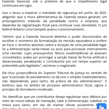
Fazenda Nacional, sob o pretexto de que o impedimento legal
continuava em vigor.
Isso o levou a impetrar o mandado de segurança em junho de 2025,
alegando que a mora administrativa da Fazenda estava gerando um
prolongamento indevido da penalidade contra a empresa, que
dependia da regularização fiscal para continuar suas atividades. O juiz
federal Roberto Lima Campelo acatou o posicionamento.
“Admitir que a Fazenda Nacional detenha o poder discricionário de
escolher o momento da formalização da rescisão equivaleria a conferir
ao Fisco o domínio absoluto sobre a duração de uma penalidade legal.
Se a Administração tarda meses ou anos para processar internamente
uma rescisão cujos pressupostos fáticos (inadimplência) já estavam
consolidados, acaba por prorrogar a sanção bienal de forma artificial e
desarrazoada, penalizando o contribuinte por um tempo superior ao
pretendido pelo legislador”, escreveu o magistrado.
Ele citou jurisprudência do Superior Tribunal de Justiça no sentido de
que “a exclusão do parcelamento se dá com o simples inadimplemento,
não dependendo, para tanto, da prática de ato administrativo”. E
lembrou que, no âmbito do processo administrativo fiscal, vigora o
princípio do formalismo moderado.
“Ao identificar que um contribuinte deseja regularizar seus débitos por
meio de novos editais de transação, cabe à Administração viabilizar os
meios para tanto, em vez de manter óbices puramente formais