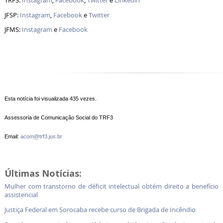
TRF3:
Instagram
,
Facebook
,
Twitter
e
Linkedin
JFSP:
Instagram
,
Facebook
e
Twitter
JFMS:
Instagram
e
Facebook
Esta notícia foi visualizada 435 vezes.
Assessoria de Comunicação Social do TRF3
Email:
acom@trf3.jus.br
Últimas Notícias:
Mulher com transtorno de déficit intelectual obtém direito a benefício
assistencial
Justiça Federal em Sorocaba recebe curso de Brigada de Incêndio