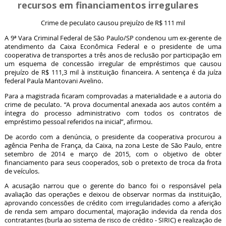
recursos em financiamentos irregulares
Crime de peculato causou prejuízo de R$ 111 mil
A 9ª Vara Criminal Federal de São Paulo/SP condenou um ex-gerente de
atendimento da Caixa Econômica Federal e o presidente de uma
cooperativa de transportes a três anos de reclusão por participação em
um esquema de concessão irregular de empréstimos que causou
prejuízo de R$ 111,3 mil à instituição financeira. A sentença é da juíza
federal Paula Mantovani Avelino.
Para a magistrada ficaram comprovadas a materialidade e a autoria do
crime de peculato. “A prova documental anexada aos autos contém a
íntegra do processo administrativo com todos os contratos de
empréstimo pessoal referidos na inicial”, afirmou.
De acordo com a denúncia, o presidente da cooperativa procurou a
agência Penha de França, da Caixa, na zona Leste de São Paulo, entre
setembro de 2014 e março de 2015, com o objetivo de obter
financiamento para seus cooperados, sob o pretexto de troca da frota
de veículos.
A acusação narrou que o gerente do banco foi o responsável pela
avaliação das operações e deixou de observar normas da instituição,
aprovando concessões de crédito com irregularidades como a aferição
de renda sem amparo documental, majoração indevida da renda dos
contratantes (burla ao sistema de risco de crédito - SIRIC) e realização de