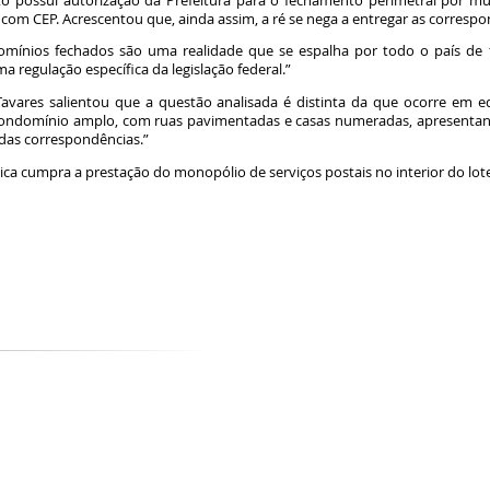
o possui autorização da Prefeitura para o fechamento perimetral por m
com CEP. Acrescentou que, ainda assim, a ré se nega a entregar as correspo
mínios fechados são uma realidade que se espalha por todo o país de fo
ma regulação específica da legislação federal.”
Tavares salientou que a questão analisada é distinta da que ocorre em edi
 condomínio amplo, com ruas pavimentadas e casas numeradas, apresentan
a das correspondências.”
ca cumpra a prestação do monopólio de serviços postais no interior do lo