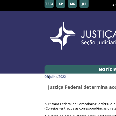
TRF3
SP
MS
JEF
A
NOTÍCI
06
/
julho
/
2022
Justiça Federal determina a
A 1ª Vara Federal de Sorocaba/SP deferiu o 
(Correios) entregue as correspondências direta