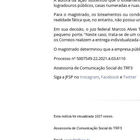
A autora da ação sustentou que o loteament
logradouros públicos, casas numeradas e ruas 
Para o magistrado, os loteamentos ou condo
realidade fática que, no entanto, não possui u
Em sua decisão, o juiz federal Marcos Alves 
pequeno porte. “Neste caso, trata-se de um
os Correios realizem a entrega individualizad
O magistrado determinou que a empresa públi
Processo nº 5007549-22.2021.4.03.6110
Assessoria de Comunicação Social do TRF3
Siga a JFSP no
Instagram
,
Facebook
e
Twitter
Esta notícia foi visualizada 1027 vezes.
Assessoria de Comunicação Social do TRF3
Email:
acom@trf3.jus.br