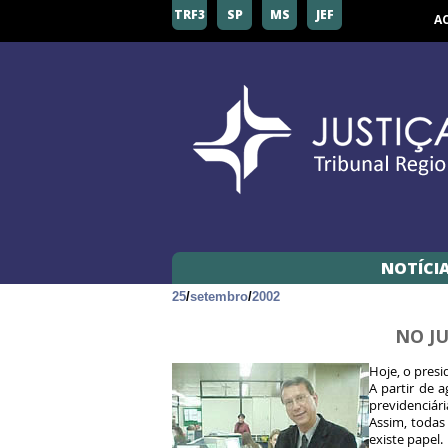
TRF3
SP
MS
JEF
A
NOTÍCI
25
/
setembro
/
2002
NO JU
Hoje, o presi
A partir de 
previdenciári
Assim, todas
existe papel.