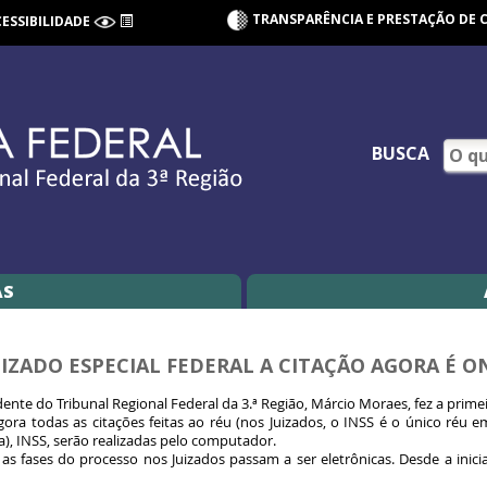
TRANSPARÊNCIA E PRESTAÇÃO DE 
CESSIBILIDADE
BUSCA
AS
IZADO ESPECIAL FEDERAL A CITAÇÃO AGORA É O
dente do Tribunal Regional Federal da 3.ª Região, Márcio Moraes, fez a prime
agora todas as citações feitas ao réu (nos Juizados, o INSS é o único réu
a), INSS, serão realizadas pelo computador.
 as fases do processo nos Juizados passam a ser eletrônicas. Desde a inic