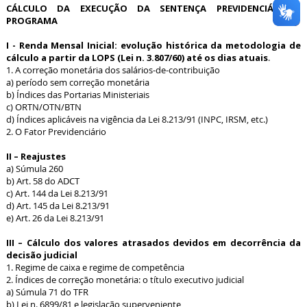
CÁLCULO DA EXECUÇÃO DA SENTENÇA PREVIDENCIÁRIA -
PROGRAMA
I - Renda Mensal Inicial: evolução histórica da metodologia de
cálculo a partir da LOPS (Lei n. 3.807/60) até os dias atuais
.
1. A correção monetária dos salários-de-contribuição
a) período sem correção monetária
b) Índices das Portarias Ministeriais
c) ORTN/OTN/BTN
d) Índices aplicáveis na vigência da Lei 8.213/91 (INPC, IRSM, etc.)
2. O Fator Previdenciário
II – Reajustes
a) Súmula 260
b) Art. 58 do ADCT
c) Art. 144 da Lei 8.213/91
d) Art. 145 da Lei 8.213/91
e) Art. 26 da Lei 8.213/91
III – Cálculo dos valores atrasados devidos em decorrência da
decisão judicial
1. Regime de caixa e regime de competência
2. Índices de correção monetária: o título executivo judicial
a) Súmula 71 do TFR
b) Lei n. 6899/81 e legislação superveniente