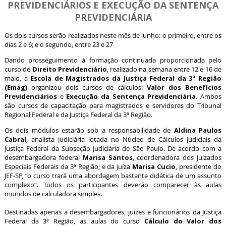
PREVIDENCIÁRIOS E EXECUÇÃO DA SENTENÇA
PREVIDENCIÁRIA
Os dois cursos serão realizados neste mês de junho: o primeiro, entre os
dias 2 e 6; e o segundo, entre 23 e 27
Dando prosseguimento à formação continuada proporcionada pelo
curso de
Direito Previdenciário
, realizado na semana entre 12 e 16 de
maio, a
Escola de Magistrados da Justiça Federal da 3ª Região
(Emag)
organizou dois cursos de cálculos:
Valor dos Benefícios
Previdenciários
e
Execução da Sentença Previdenciária
. Ambos
são cursos de capacitação para magistrados e servidores do Tribunal
Regional Federal e da Justiça Federal da 3ª Região.
Os dois módulos estarão sob a responsabilidade de
Aldina Paulos
Cabral
, analista judiciária lotada no
Núcleo de Cálculos Judiciais da
Justiça Federal da Subseção Judiciária de São Paulo
. De acordo com a
desembargadora federal
Marisa Santos
, coordenadora dos Juizados
Especiais Federais da 3ª Região; e da juíza
Marisa Cucio
, presidente do
JEF-SP, “o curso trará uma abordagem bastante didática de um assunto
complexo”. Todos os participantes deverão comparecer às aulas
munidos de calculadora simples.
Destinadas apenas a desembargadores, juízes e funcionários da Justiça
Federal da 3ª Região, as aulas do curso
Cálculo do Valor dos