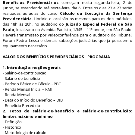
Benefícios Previdenciários
começam nesta segunda-feira, 2 de
junho, se estendendo até sexta-feira, dia 6. Entre os dias 23 e 27 serão
realizadas as aulas do curso
Cálculo da Execução da Sentença
Previdenciária
. Horário e local são os mesmos para os dois módulos:
das 18h às 20h, no auditório do
Juizado Especial Federal de São
Paulo
, localizado na Avenida Paulista, 1.345 – 11º andar, em São Paulo.
Haverá transmissão por videoconferência para o auditório do Tribunal,
Fórum Pedro Lessa e demais subseções judiciárias que já possuem o
equipamento necessário.
VALOR DOS BENEFÍCIOS PREVIDENCIÁRIOS - PROGRAMA
1. Introdução: noções gerais
- Salário-de-contribuição
- Salário-de-benefício
- Período Básico de Cálculo - PBC
- Renda Mensal Inicial – RMI
- Renda Mensal
- Data do Início do Benefício – DIB
- Benefício Precedido
2. Tetos de salário-de-benefício e salário-de-contribuição:
limites máximo e mínimo
- Definição
- Histórico
- Metodologia de cálculo