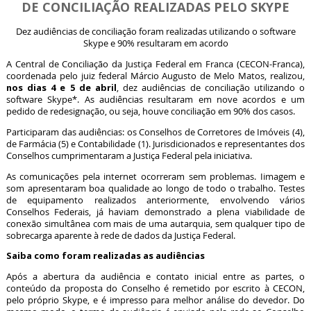
DE CONCILIAÇÃO REALIZADAS PELO SKYPE
Dez audiências de conciliação foram realizadas utilizando o software
Skype e 90% resultaram em acordo
A Central de Conciliação da Justiça Federal em Franca (CECON-Franca),
coordenada pelo juiz federal Márcio Augusto de Melo Matos, realizou,
nos dias 4 e 5 de abril
, dez audiências de conciliação utilizando o
software Skype*. As audiências resultaram em nove acordos e um
pedido de redesignação, ou seja, houve conciliação em 90% dos casos.
Participaram das audiências: os Conselhos de Corretores de Imóveis (4),
de Farmácia (5) e Contabilidade (1). Jurisdicionados e representantes dos
Conselhos cumprimentaram a Justiça Federal pela iniciativa.
As comunicações pela internet ocorreram sem problemas. Iimagem e
som apresentaram boa qualidade ao longo de todo o trabalho. Testes
de equipamento realizados anteriormente, envolvendo vários
Conselhos Federais, já haviam demonstrado a plena viabilidade de
conexão simultânea com mais de uma autarquia, sem qualquer tipo de
sobrecarga aparente à rede de dados da Justiça Federal.
Saiba como foram realizadas as audiências
Após a abertura da audiência e contato inicial entre as partes, o
conteúdo da proposta do Conselho é remetido por escrito à CECON,
pelo próprio Skype, e é impresso para melhor análise do devedor. Do