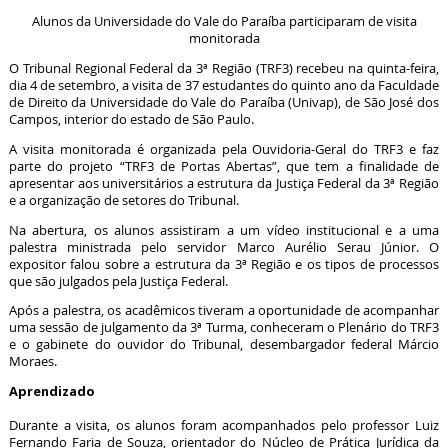
Alunos da Universidade do Vale do Paraíba participaram de visita
monitorada
O Tribunal Regional Federal da 3ª Região (TRF3) recebeu na quinta-feira,
dia 4 de setembro, a visita de 37 estudantes do quinto ano da Faculdade
de Direito da Universidade do Vale do Paraíba (Univap), de São José dos
Campos, interior do estado de São Paulo.
A visita monitorada é organizada pela Ouvidoria-Geral do TRF3 e faz
parte do projeto “TRF3 de Portas Abertas”, que tem a finalidade de
apresentar aos universitários a estrutura da Justiça Federal da 3ª Região
e a organização de setores do Tribunal.
Na abertura, os alunos assistiram a um vídeo institucional e a uma
palestra ministrada pelo servidor Marco Aurélio Serau Júnior. O
expositor falou sobre a estrutura da 3ª Região e os tipos de processos
que são julgados pela Justiça Federal.
Após a palestra, os acadêmicos tiveram a oportunidade de acompanhar
uma sessão de julgamento da 3ª Turma, conheceram o Plenário do TRF3
e o gabinete do ouvidor do Tribunal, desembargador federal Márcio
Moraes.
Aprendizado
Durante a visita, os alunos foram acompanhados pelo professor Luiz
Fernando Faria de Souza, orientador do Núcleo de Prática Jurídica da