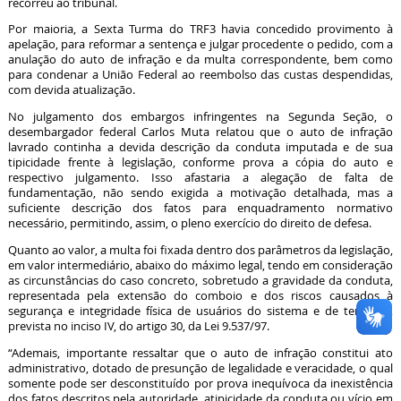
recorreu ao tribunal.
Por maioria, a Sexta Turma do TRF3 havia concedido provimento à
apelação, para reformar a sentença e julgar procedente o pedido, com a
anulação do auto de infração e da multa correspondente, bem como
para condenar a União Federal ao reembolso das custas despendidas,
com devida atualização.
No julgamento dos embargos infringentes na Segunda Seção, o
desembargador federal Carlos Muta relatou que o auto de infração
lavrado continha a devida descrição da conduta imputada e de sua
tipicidade frente à legislação, conforme prova a cópia do auto e
respectivo julgamento. Isso afastaria a alegação de falta de
fundamentação, não sendo exigida a motivação detalhada, mas a
suficiente descrição dos fatos para enquadramento normativo
necessário, permitindo, assim, o pleno exercício do direito de defesa.
Quanto ao valor, a multa foi fixada dentro dos parâmetros da legislação,
em valor intermediário, abaixo do máximo legal, tendo em consideração
as circunstâncias do caso concreto, sobretudo a gravidade da conduta,
representada pela extensão do comboio e dos riscos causados à
segurança e integridade física de usuários do sistema e de terceiros,
prevista no inciso IV, do artigo 30, da Lei 9.537/97.
“Ademais, importante ressaltar que o auto de infração constitui ato
administrativo, dotado de presunção de legalidade e veracidade, o qual
somente pode ser desconstituído por prova inequívoca da inexistência
dos fatos descritos pela autoridade, atipicidade da conduta ou vício em