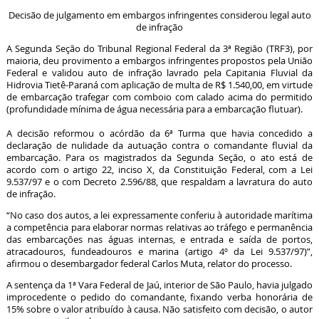
Decisão de julgamento em embargos infringentes considerou legal auto
de infração
A Segunda Seção do Tribunal Regional Federal da 3ª Região (TRF3), por
maioria, deu provimento a embargos infringentes propostos pela União
Federal e validou auto de infração lavrado pela Capitania Fluvial da
Hidrovia Tietê-Paraná com aplicação de multa de R$ 1.540,00, em virtude
de embarcação trafegar com comboio com calado acima do permitido
(profundidade mínima de água necessária para a embarcação flutuar).
A decisão reformou o acórdão da 6ª Turma que havia concedido a
declaração de nulidade da autuação contra o comandante fluvial da
embarcação. Para os magistrados da Segunda Seção, o ato está de
acordo com o artigo 22, inciso X, da Constituição Federal, com a Lei
9.537/97 e o com Decreto 2.596/88, que respaldam a lavratura do auto
de infração.
“No caso dos autos, a lei expressamente conferiu à autoridade marítima
a competência para elaborar normas relativas ao tráfego e permanência
das embarcações nas águas internas, e entrada e saída de portos,
atracadouros, fundeadouros e marina (artigo 4º da Lei 9.537/97)”,
afirmou o desembargador federal Carlos Muta, relator do processo.
A sentença da 1ª Vara Federal de Jaú, interior de São Paulo, havia julgado
improcedente o pedido do comandante, fixando verba honorária de
15% sobre o valor atribuído à causa. Não satisfeito com decisão, o autor