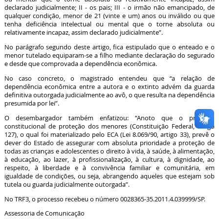
declarado judicialmente; II - os pais; III - o irmão não emancipado, de
qualquer condição, menor de 21 (vinte e um) anos ou inválido ou que
tenha deficiência intelectual ou mental que o torne absoluta ou
relativamente incapaz, assim declarado judicialmente”.
No parágrafo segundo deste artigo, fica estipulado que o enteado e o
menor tutelado equiparam-se a filho mediante declaração do segurado
e desde que comprovada a dependência econômica.
No caso concreto, o magistrado entendeu que “a relação de
dependência econômica entre a autora e o extinto advém da guarda
definitiva outorgada judicialmente ao avô, o que resulta na dependência
presumida por lei”.
O desembargador também enfatizou: “Anoto que o princípio
constitucional de proteção dos menores (Constituição Federal, artigo
127), o qual foi materializado pelo ECA (Lei 8.069/90, artigo 33), prevê o
dever do Estado de assegurar com absoluta prioridade a proteção de
todas as crianças e adolescentes o direito à vida, à saúde, à alimentação,
à educação, ao lazer, à profissionalização, à cultura, à dignidade, ao
respeito, à liberdade e à convivência familiar e comunitária, em
igualdade de condições, ou seja, abrangendo aqueles que estejam sob
tutela ou guarda judicialmente outorgada”.
No TRF3, o processo recebeu o número 0028365-35.2011.4.039999/SP.
Assessoria de Comunicação