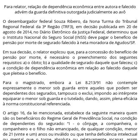
Para relator, relação de dependência econômica entre autora e falecido
advém da guarda definitiva outorgada judicialmente ao avô
O desembargador federal Souza Ribeiro, da Nona Turma do Tribunal
Regional Federal da 3ª Região (TRF3), em decisão publicada em 20 de
agosto de 2014, no Diário Eletrônico da Justiça Federal, determinou que
o Instituto Nacional do Seguro Social (INSS) deve pagar o benefício de
pensão por morte de segurado falecido à neta moradora de Agudos/SP.
Em sua decisão, o relator explicou que, para a concessão do benefício de
pensão por morte, é necessário o preenchimento dos seguintes
requisitos: a) o óbito; b) a qualidade de segurado daquele que faleceu; c)
a condição de dependência econômica em relação ao falecido daquele
que pleiteia o benefício.
Para o magistrado, embora a Lei 8.213/91 não contemple
expressamente o menor sob guarda entre aqueles que podem ser
dependentes dos segurados, tampouco o exclui, impondo ao intérprete
equiparar o menor sob guarda e o tutelado, dando, assim, plena eficácia
à norma constitucional referenciada.
O artigo 16, da lei mencionada, estabelece da seguinte maneira quem
são os beneficiários do Regime Geral de Previdência Social, na condição
de dependentes do segurado: “I - o cônjuge, a companheira, o
companheiro e o filho não emancipado, de qualquer condição, menor
de 21 (vinte e um) anos ou inválido ou que tenha deficiência intelectual
ou mental que o torne absoluta ou relativamente incapaz, assim