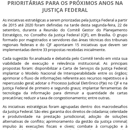
PRIORITÁRIAS PARA OS PRÓXIMOS ANOS NA
JUSTIÇA FEDERAL
As iniciativas estratégicas a serem priorizadas pela Justiça Federal a partir
de 2015 até 2020 foram definidas na tarde desta segunda-feira, 22 de
setembro, durante a Reunião do Comitê Gestor do Planejamento
Estratégico, no Conselho da Justiça Federal (CJF), em Brasília. O grupo
formado por magistrados e servidores das áreas técnicas dos tribunais
regionais federais e do CJF apontaram 15 iniciativas que devem ser
implementadas dentre 33 propostas recebidas inicialmente.
Cada sugestão foi analisada e debatida pelo Comitê tendo em vista sua
viabilidade de execução e relevância institucional. As principais
propostas foram: disponibilizar a Carta de Serviços da Justiça Federal;
implantar o Modelo Nacional de Interoperabilidade entre os órgãos;
aprimorar o fluxo de informações referente aos recursos repetitivos e à
repercussão geral; adotar o Processo Judicial Eletrônico (PJe) no CJF e na
Justiça Federal de primeiro e segundo graus; implantar ferramentas de
tecnologia da informação para diminuir a quantidade de cartas
precatórias; reduzir a taxa de congestionamento; entre outras.
As iniciativas estratégicas foram agrupadas dentro dos macrodesafios
da Justiça Federal. São eles: garantia dos direitos de cidadania; celeridade
e produtividade na prestação jurisdicional, adoção de soluções
alternativas de conflito; aprimoramento da gestão da justiça criminal;
impulso às execuções fiscais e cíveis; combate à corrupção e à