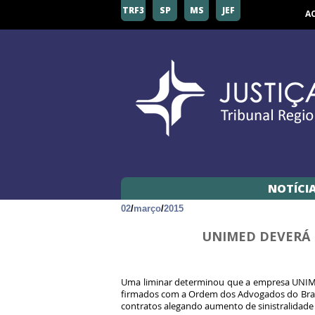
TRF3
SP
MS
JEF
A
NOTÍCI
02
/
março
/
2015
UNIMED DEVERÁ 
Uma liminar determinou que a empresa UNIMED
firmados com a Ordem dos Advogados do Brasi
contratos alegando aumento de sinistralidade 