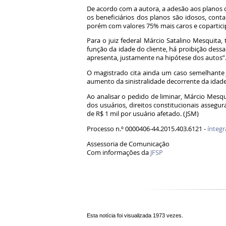
De acordo com a autora, a adesão aos planos 
os beneficiários dos planos são idosos, cont
porém com valores 75% mais caros e copartici
Para o juiz federal Márcio Satalino Mesquita
função da idade do cliente, há proibição des
apresenta, justamente na hipótese dos autos”
O magistrado cita ainda um caso semelhante ju
aumento da sinistralidade decorrente da idad
Ao analisar o pedido de liminar, Márcio Mesqui
dos usuários, direitos constitucionais assegu
de R$ 1 mil por usuário afetado. (JSM)
Processo n.º 0000406-44.2015.403.6121 -
íntegr
Assessoria de Comunicação
Com informações da
JFSP
Esta notícia foi visualizada 1973 vezes.