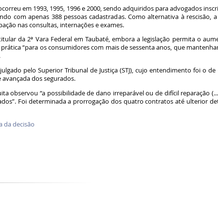
ocorreu em 1993, 1995, 1996 e 2000, sendo adquiridos para advogados insc
ando com apenas 388 pessoas cadastradas. Como alternativa à rescisão, a 
pação nas consultas, internações e exames.
, titular da 2ª Vara Federal em Taubaté, embora a legislação permita o 
sa prática “para os consumidores com mais de sessenta anos, que mantenha
.
lgado pelo Superior Tribunal de Justiça (STJ), cujo entendimento foi o de
e avançada dos segurados.
ta observou “a possibilidade de dano irreparável ou de difícil reparação (.
rados”. Foi determinada a prorrogação dos quatro contratos até ulterior d
a da decisão