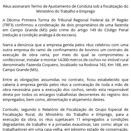
Réus assinaram Termo de Ajustamento de Conduta sob a fiscalização do
Ministério do Trabalho e Emprego
A Décima Primeira Turma do Tribunal Regional Federal da 3ª Região
(TRF3) confirmou a condenação de dois proprietários de uma fazenda
em Campo Grande (MS) pelo crime do artigo 149 do Código Penal
(redução a condição análoga à de escravo).
Narra a denúncia que a empresa gerida pelos réus celebrou com uma
outra empresa do ramo de confinamento de bovinos um contrato de
execução de obra certa, por meio do qual se comprometeu a
confeccionar, instalar e montar 14.000 metros de cochos no imóvel rural
denominado Fazenda Coqueiro, localizado na Rodovia 163, Km 168, em
Campo Grande (MS).
Entre as obrigações assumidas no contrato, ficou estabelecido que
caberia à empresa gerida pelos réus a contratação de toda a mão de
obra necessária para a execução dos cochos, sendo esta responsável
direta por todos os encargos trabalhistas decorrentes do registro dos
empregados, bem como, alimentação e alojamento destes.
Contudo, segundo o Relatório de Fiscalização do Grupo Especial de
Fiscalização Rural, do Ministério do Trabalho e Emprego, para a
execução da obra, os réus sujeitavam 11 empregados a condições
degradantes de trabalho e a jornadas exaustivas, tais como: alojar os
trabalhadores em uma casa velha, em péssimo estado de conservação,