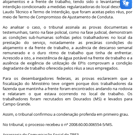
alojamentos e a frente de trabalho, tendo sido o levantamento da
interdição condicionado a medidas regularizadoras do local descritas no
Laudo Técnico e Termo de Interdição, que foram aceitas pelos réus, por
meio de Termo de Compromisso de Ajustamento de Conduta.
Ao analisar o caso, o tribunal assinala as provas documentais e
testemunhais, tanto na fase policial, como na fase judicial, demonstram
as condições sub-humanas sofridas pelos trabalhadores no local da
prestação do serviço, notadamente as precárias condições do
alojamento e da frente de trabalho, a ausência de descanso semanal
remunerado e o duro ritmo de trabalho que tinha de enfrentar.
Acrescido a isto, a inexistência de água potável na frente de trabalho e a
ausência de exigência de utilização de EPIs comprovam a condição
degradante de trabalho oferecida pelos réus a seus empregados.
Para os desembargadores federais, as provas esclarecem que a
fiscalização do Ministério teve origem porque dois trabalhadores da
fazenda que mantinha a frente foram encontrados andando na rodovia
e relataram o que estava ocorrendo no local de trabalho. Os
trabalhadores foram recrutados em Dourados (MS) e levados para
Campo Grande.
Assim, o tribunal confirmou a condenação proferida em primeiro grau.
No tribunal, o processo recebeu o nº 2008.60.00.006554-5/MS.
Assessoria de Comunicação Social do TRF3