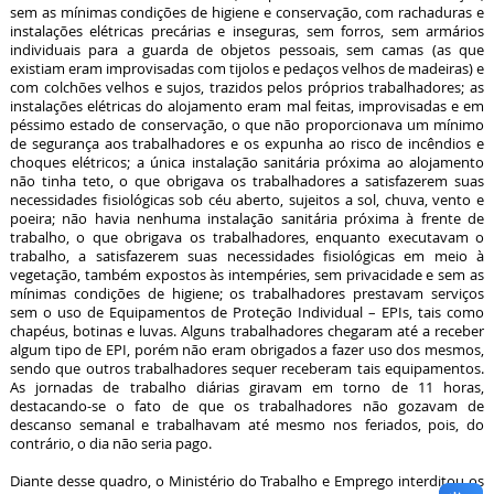
sem as mínimas condições de higiene e conservação, com rachaduras e
instalações elétricas precárias e inseguras, sem forros, sem armários
individuais para a guarda de objetos pessoais, sem camas (as que
existiam eram improvisadas com tijolos e pedaços velhos de madeiras) e
com colchões velhos e sujos, trazidos pelos próprios trabalhadores; as
instalações elétricas do alojamento eram mal feitas, improvisadas e em
péssimo estado de conservação, o que não proporcionava um mínimo
de segurança aos trabalhadores e os expunha ao risco de incêndios e
choques elétricos; a única instalação sanitária próxima ao alojamento
não tinha teto, o que obrigava os trabalhadores a satisfazerem suas
necessidades fisiológicas sob céu aberto, sujeitos a sol, chuva, vento e
poeira; não havia nenhuma instalação sanitária próxima à frente de
trabalho, o que obrigava os trabalhadores, enquanto executavam o
trabalho, a satisfazerem suas necessidades fisiológicas em meio à
vegetação, também expostos às intempéries, sem privacidade e sem as
mínimas condições de higiene; os trabalhadores prestavam serviços
sem o uso de Equipamentos de Proteção Individual – EPIs, tais como
chapéus, botinas e luvas. Alguns trabalhadores chegaram até a receber
algum tipo de EPI, porém não eram obrigados a fazer uso dos mesmos,
sendo que outros trabalhadores sequer receberam tais equipamentos.
As jornadas de trabalho diárias giravam em torno de 11 horas,
destacando-se o fato de que os trabalhadores não gozavam de
descanso semanal e trabalhavam até mesmo nos feriados, pois, do
contrário, o dia não seria pago.
Diante desse quadro, o Ministério do Trabalho e Emprego interditou os