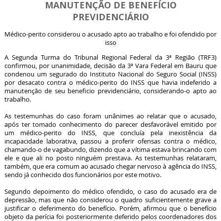
MANUTENÇÃO DE BENEFÍCIO
PREVIDENCIÁRIO
Médico-perito considerou o acusado apto ao trabalho e foi ofendido por
isso
A Segunda Turma do Tribunal Regional Federal da 3ª Região (TRF3)
confirmou, por unanimidade, decisão da 3ª Vara Federal em Bauru que
condenou um segurado do Instituto Nacional do Seguro Social (INSS)
por desacato contra o médico-perito do INSS que havia indeferido a
manutenção de seu beneficio previdenciário, considerando-o apto ao
trabalho.
As testemunhas do caso foram unânimes ao relatar que o acusado,
após ter tomado conhecimento do parecer desfavorável emitido por
um médico-perito do INSS, que concluía pela inexistência da
incapacidade laborativa, passou a proferir ofensas contra o médico,
chamando-o de vagabundo, dizendo que a vítima estava brincando com
ele e que ali no posto ninguém prestava. As testemunhas relataram,
também, que era comum ao acusado chegar nervoso à agência do INSS,
sendo já conhecido dos funcionários por este motivo.
Segundo depoimento do médico ofendido, o caso do acusado era de
depressão, mas que não considerou o quadro suficientemente grave a
justificar o deferimento do benefício. Porém, afirmou que o benefício
objeto da perícia foi posteriormente deferido pelos coordenadores dos