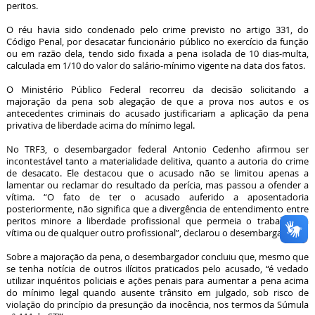
peritos.
O réu havia sido condenado pelo crime previsto no artigo 331, do
Código Penal, por desacatar funcionário público no exercício da função
ou em razão dela, tendo sido fixada a pena isolada de 10 dias-multa,
calculada em 1/10 do valor do salário-mínimo vigente na data dos fatos.
O Ministério Público Federal recorreu da decisão solicitando a
majoração da pena sob alegação de que a prova nos autos e os
antecedentes criminais do acusado justificariam a aplicação da pena
privativa de liberdade acima do mínimo legal.
No TRF3, o desembargador federal Antonio Cedenho afirmou ser
incontestável tanto a materialidade delitiva, quanto a autoria do crime
de desacato. Ele destacou que o acusado não se limitou apenas a
lamentar ou reclamar do resultado da perícia, mas passou a ofender a
vítima. “O fato de ter o acusado auferido a aposentadoria
posteriormente, não significa que a divergência de entendimento entre
peritos minore a liberdade profissional que permeia o trabalho da
vítima ou de qualquer outro profissional”, declarou o desembargador.
Sobre a majoração da pena, o desembargador concluiu que, mesmo que
se tenha notícia de outros ilícitos praticados pelo acusado, “é vedado
utilizar inquéritos policiais e ações penais para aumentar a pena acima
do mínimo legal quando ausente trânsito em julgado, sob risco de
violação do princípio da presunção da inocência, nos termos da Súmula