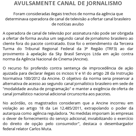
AVULSAMENTE CANAL DE JORNALISMO
Foram consideradas ilegais trechos de norma da agência que
determinava operadora de canal de televisão a ofertar canal brasileiro
de notícias avulso
A operadora de canal de televisão por assinatura não pode ser obrigada
a ofertar de forma avulsa um segundo canal de jornalismo brasileiro ao
cliente fora do pacote contratado. Esse foi o entendimento da Terceira
Turma do Tribunal Regional Federal da 3ª Região (TRF3) ao dar
provimento à apelação da Sky Brasil Serviços Ltda em ação contra
norma da Agência Nacional de Cinema (Ancine).
O recurso foi proferido contra sentença de improcedência de ação
ajuizada para declarar ilegais os incisos V e VI do artigo 28 da Instrução
Normativa 100/2012 da Ancine. O objetivo da norma seria preservar a
alternativa de acesso ao segundo canal jornalístico brasileiro em sede de
"modalidade avulsa de programação" e manter a exigência de oferta de
canal jornalístico nacional adicional circunscrita aos pacotes.
No acórdão, os magistrados consideram que a Ancine incorreu em
violação ao artigo 18 da Lei 12.485/2011, extrapolando o poder da
autarquia como agência reguladora. “As medidas imporiam às empresas
o dever de fornecimento do serviço adicional, inviabilizando o exercício
do direito de opção pelo consumidor”, destaca o desembargador
federal relator Carlos Muta.