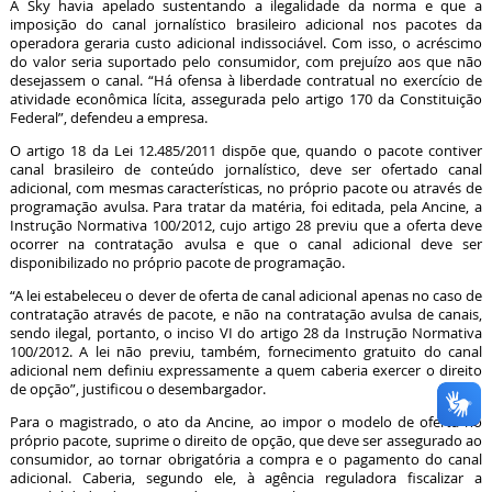
A Sky havia apelado sustentando a ilegalidade da norma e que a
imposição do canal jornalístico brasileiro adicional nos pacotes da
operadora geraria custo adicional indissociável. Com isso, o acréscimo
do valor seria suportado pelo consumidor, com prejuízo aos que não
desejassem o canal. “Há ofensa à liberdade contratual no exercício de
atividade econômica lícita, assegurada pelo artigo 170 da Constituição
Federal”, defendeu a empresa.
O artigo 18 da Lei 12.485/2011 dispõe que, quando o pacote contiver
canal brasileiro de conteúdo jornalístico, deve ser ofertado canal
adicional, com mesmas características, no próprio pacote ou através de
programação avulsa. Para tratar da matéria, foi editada, pela Ancine, a
Instrução Normativa 100/2012, cujo artigo 28 previu que a oferta deve
ocorrer na contratação avulsa e que o canal adicional deve ser
disponibilizado no próprio pacote de programação.
“A lei estabeleceu o dever de oferta de canal adicional apenas no caso de
contratação através de pacote, e não na contratação avulsa de canais,
sendo ilegal, portanto, o inciso VI do artigo 28 da Instrução Normativa
100/2012. A lei não previu, também, fornecimento gratuito do canal
adicional nem definiu expressamente a quem caberia exercer o direito
de opção”, justificou o desembargador.
Para o magistrado, o ato da Ancine, ao impor o modelo de oferta no
próprio pacote, suprime o direito de opção, que deve ser assegurado ao
consumidor, ao tornar obrigatória a compra e o pagamento do canal
adicional. Caberia, segundo ele, à agência reguladora fiscalizar a