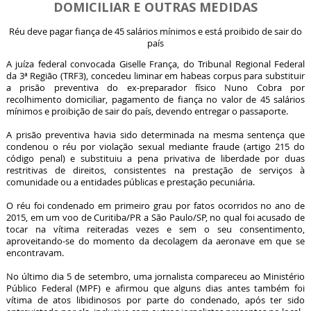
DOMICILIAR E OUTRAS MEDIDAS
Réu deve pagar fiança de 45 salários mínimos e está proibido de sair do
país
A juíza federal convocada Giselle França, do Tribunal Regional Federal
da 3ª Região (TRF3), concedeu liminar em habeas corpus para substituir
a prisão preventiva do ex-preparador físico Nuno Cobra por
recolhimento domiciliar, pagamento de fiança no valor de 45 salários
mínimos e proibição de sair do país, devendo entregar o passaporte.
A prisão preventiva havia sido determinada na mesma sentença que
condenou o réu por violação sexual mediante fraude (artigo 215 do
código penal) e substituiu a pena privativa de liberdade por duas
restritivas de direitos, consistentes na prestação de serviços à
comunidade ou a entidades públicas e prestação pecuniária.
O réu foi condenado em primeiro grau por fatos ocorridos no ano de
2015, em um voo de Curitiba/PR a São Paulo/SP, no qual foi acusado de
tocar na vítima reiteradas vezes e sem o seu consentimento,
aproveitando-se do momento da decolagem da aeronave em que se
encontravam.
No último dia 5 de setembro, uma jornalista compareceu ao Ministério
Público Federal (MPF) e afirmou que alguns dias antes também foi
vítima de atos libidinosos por parte do condenado, após ter sido