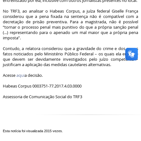
entrevistado por ela, inclusive com outros jornalistas presentes no local.
No TRF3, ao analisar o Habeas Corpus, a juíza federal Giselle França
considerou que a pena fixada na sentença não é compatível com a
decretação de prisão preventiva. Para a magistrada, não é possível
“tornar o processo penal mais punitivo do que a própria sanção penal
(...) representando para o apenado um mal maior que a própria pena
imposta”.
Contudo, a relatora considerou que a gravidade do crime e dos novos
fatos noticiados pelo Ministério Público Federal – os quais ela entende
que devem ser devidamente investigados pelo juízo competente –
justificam a aplicação das medidas cautelares alternativas.
Acesse
aqui
a decisão.
Habeas Corpus 0003751-77.2017.4.03.0000
Assessoria de Comunicação Social do TRF3
Esta notícia foi visualizada 2015 vezes.