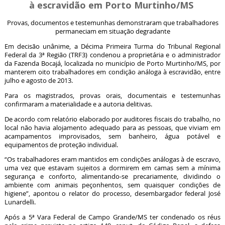
à escravidão em Porto Murtinho/MS
Provas, documentos e testemunhas demonstraram que trabalhadores
permaneciam em situação degradante
Em decisão unânime, a Décima Primeira Turma do Tribunal Regional
Federal da 3ª Região (TRF3) condenou a proprietária e o administrador
da Fazenda Bocajá, localizada no município de Porto Murtinho/MS, por
manterem oito trabalhadores em condição análoga à escravidão, entre
julho e agosto de 2013.
Para os magistrados, provas orais, documentais e testemunhas
confirmaram a materialidade e a autoria delitivas.
De acordo com relatório elaborado por auditores fiscais do trabalho, no
local não havia alojamento adequado para as pessoas, que viviam em
acampamentos improvisados, sem banheiro, água potável e
equipamentos de proteção individual.
“Os trabalhadores eram mantidos em condições análogas à de escravo,
uma vez que estavam sujeitos a dormirem em camas sem a mínima
segurança e conforto, alimentando-se precariamente, dividindo o
ambiente com animais peçonhentos, sem quaisquer condições de
higiene”, apontou o relator do processo, desembargador federal José
Lunardelli.
Após a 5ª Vara Federal de Campo Grande/MS ter condenado os réus