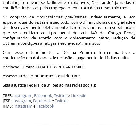
trabalho, tornavam-se facilmente exploráveis, "aceitando" jornadas e
condições impostas pelo empregador em troca de recursos mínimos.
“O conjunto de circunstâncias gravíssimas, individualmente, e, em
especial, quando vistas em seu todo, como diminuidoras da dignidade e
do desenvolvimento efetivamente livre das vítimas, tem-se situações
que se amoldam ao tipo penal do art. 149 do Código Penal,
configurando, de acordo com o ordenamento pátrio, redução de
outrem a condições análogas à escravidão”, finalizou.
Com esse entendimento, a Décima Primeira Turma manteve a
condenação em dois anos de reclusão e pagamento de 11 dias-multa.
Apelação Criminal 0004201-96.2016.4.03.6000
Assessoria de Comunicação Social do TRF3
Siga a Justiça Federal da 3ª Região nas redes sociais:
TRF3:
Instagram
,
Facebook
,
Twitter
e
Linkedin
JFSP:
Instagram
,
Facebook
e
Twitter
JFMS:
Instagram
e
Facebook