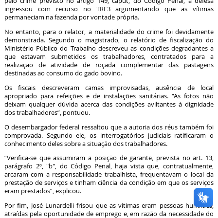
pelo crime previsto no artigo 149, caput, do Código Penal, a defesa
ingressou com recurso no TRF3 argumentando que as vítimas
permaneciam na fazenda por vontade própria.
No entanto, para o relator, a materialidade do crime foi devidamente
demonstrada. Segundo o magistrado, o relatório de fiscalização do
Ministério Público do Trabalho descreveu as condições degradantes a
que estavam submetidos os trabalhadores, contratados para a
realização de atividade de roçada complementar das pastagens
destinadas ao consumo do gado bovino.
Os fiscais descreveram camas improvisadas, ausência de local
apropriado para refeições e de instalações sanitárias. “As fotos não
deixam qualquer dúvida acerca das condições aviltantes à dignidade
dos trabalhadores”, pontuou.
O desembargador federal ressaltou que a autoria dos réus também foi
comprovada. Segundo ele, os interrogatórios judiciais ratificaram o
conhecimento deles sobre a situação dos trabalhadores.
“Verifica-se que assumiram a posição de garante, prevista no art. 13,
parágrafo 2º, "b", do Código Penal, haja vista que, contratualmente,
arcaram com a responsabilidade trabalhista, frequentavam o local da
prestação de serviços e tinham ciência da condição em que os serviços
eram prestados”, explicou.
Por fim, José Lunardelli frisou que as vítimas eram pessoas humildes,
atraídas pela oportunidade de emprego e, em razão da necessidade do