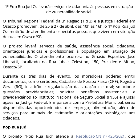
1º Pop Rua Jud Oz levará serviços de cidadania às pessoas em situação
de vulnerabilidade social
O Tribunal Regional Federal da 3ª Região (TRF3) e a Justiça Federal em
Osasco promovem, de 25 a 27 de abril, das 10h às 16h, o 1º Pop Rua Jud
Oz, mutirão de atendimento especial às pessoas que vivem em situação
de rua em Osasco/SP.
O projeto levará serviços de saúde, assistência social, cidadania,
orientações jurídicas e profissionais à população em situação de
vulnerabilidade. O atendimento ocorrerá no Ginásio Esportivo José
Liberatti, localizado na Rua Jubair Celestino, 150, Presidente Altino,
Osasco/SP.
Durante os três dias de evento, os moradores poderão emitir
documentos, como certidões, Cadastro de Pessoa Física (CPF), Registro
Geral (RG), inscrição e regularização da situação eleitoral; solucionar
questões previdenciárias; solicitar benefícios assistenciais e
previdenciários ao Instituto Nacional de Seguro Social (INSS) e ajuizar
ações na Justiça Federal. Em parceria com a Prefeitura Municipal, serão
disponibilizadas oportunidades de emprego, alimentação, além de
serviços para animais de estimação e orientações psicológicas aos
cidadãos.
Pop Rua Jud
O projeto “Pop Rua Jud” atende à
Resolução CNJ nº 425/2021
, que