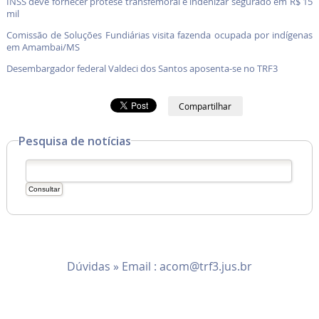
INSS deve fornecer prótese transfemoral e indenizar segurado em R$ 15
mil
Comissão de Soluções Fundiárias visita fazenda ocupada por indígenas
em Amambai/MS
Desembargador federal Valdeci dos Santos aposenta-se no TRF3
Compartilhar
Pesquisa de notícias
Dúvidas » Email :
acom@trf3.jus.br