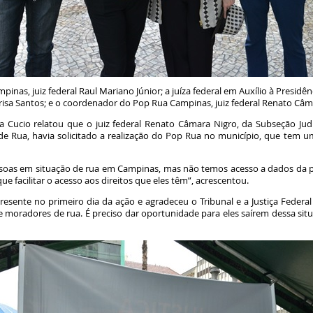
pinas, juiz federal Raul Mariano Júnior; a juíza federal em Auxílio à Presidê
sa Santos; e o coordenador do Pop Rua Campinas, juiz federal Renato Câ
isa Cucio relatou que o juiz federal Renato Câmara Nigro, da Subseção Ju
 de Rua, havia solicitado a realização do Pop Rua no município, que tem 
oas em situação de rua em Campinas, mas não temos acesso a dados da p
 facilitar o acesso aos direitos que eles têm”, acrescentou.
resente no primeiro dia da ação e agradeceu o Tribunal e a Justiça Federal 
oradores de rua. É preciso dar oportunidade para eles saírem dessa situ