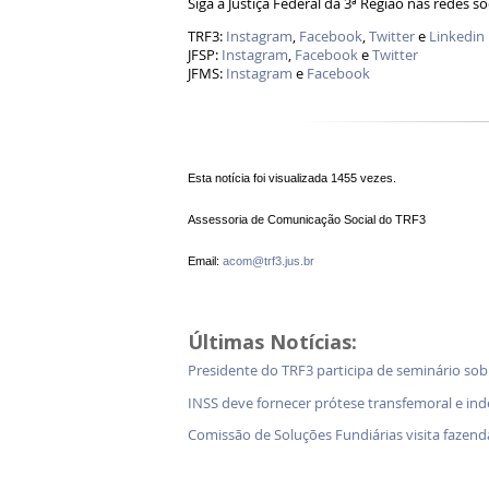
Siga a Justiça Federal da 3ª Região nas redes so
TRF3:
Instagram
,
Facebook
,
Twitter
e
Linkedin
JFSP:
Instagram
,
Facebook
e
Twitter
JFMS:
Instagram
e
Facebook
Esta notícia foi visualizada 1455 vezes.
Assessoria de Comunicação Social do TRF3
Email:
acom@trf3.jus.br
Últimas Notícias:
Presidente do TRF3 participa de seminário so
INSS deve fornecer prótese transfemoral e in
Comissão de Soluções Fundiárias visita faz