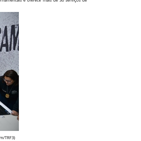
ernamentais e oferece mais de 30 serviços de
om/TRF3)