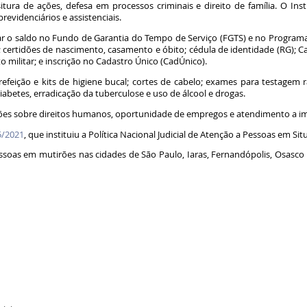
itura de ações, defesa em processos criminais e direito de família. O Inst
revidenciários e assistenciais.
 o saldo no Fundo de Garantia do Tempo de Serviço (FGTS) e no Programa d
ertidões de nascimento, casamento e óbito; cédula de identidade (RG); Cada
to militar; e inscrição no Cadastro Único (CadÚnico).
efeição e kits de higiene bucal; cortes de cabelo; exames para testagem ráp
diabetes, erradicação da tuberculose e uso de álcool e drogas.
ções sobre direitos humanos, oportunidade de empregos e atendimento a i
5/2021
, que instituiu a Política Nacional Judicial de Atenção a Pessoas em Si
ssoas em mutirões nas cidades de São Paulo, Iaras, Fernandópolis, Osasc