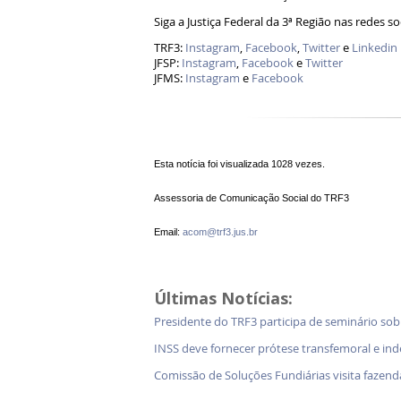
Siga a Justiça Federal da 3ª Região nas redes so
TRF3:
Instagram
,
Facebook
,
Twitter
e
Linkedin
JFSP:
Instagram
,
Facebook
e
Twitter
JFMS:
Instagram
e
Facebook
Esta notícia foi visualizada 1028 vezes.
Assessoria de Comunicação Social do TRF3
Email:
acom@trf3.jus.br
Últimas Notícias:
Presidente do TRF3 participa de seminário so
INSS deve fornecer prótese transfemoral e in
Comissão de Soluções Fundiárias visita faz