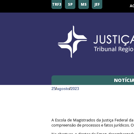
TRF3
SP
MS
JEF
A
NOTÍCI
25
/
agosto
/
2023
A Escola de Magistrados da Justiça Federal da 
compreensão de processos e fatos jurídicos. O